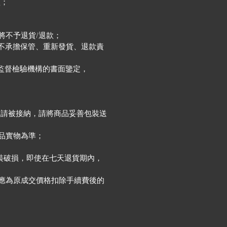
款；
將不予退貨/退款；
es 將不承擔保管、重新發貨、退款責
質監督檢驗機構的書面鑒定，
申請被接納，請將商品妥善包裝送
品實物為準；
裝破損，即使在七天退貨期內，
應為原成交價格扣除手續費後的