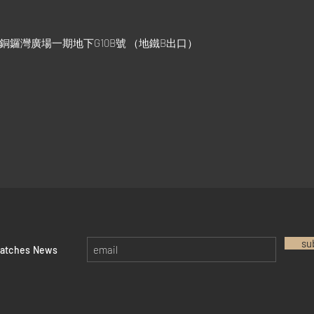
號銅鑼灣廣場一期地下G10B號 （地鐵B出口）
su
watches News