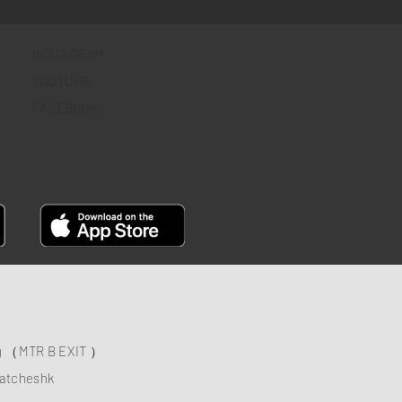
INSTAGRAM
YOUTUBE
FACEBOOK
ng （MTR B EXIT ）
atcheshk