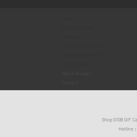
Home
Sell your watch
Collections
Pre-owned watches
Brand new watches
​Watch repair
Watch blogger
Contact
Shop G10B G/F C
Hotline