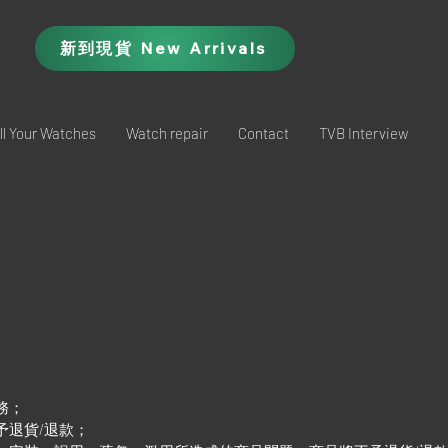
新到現貨 New Arrivals
ll Your Watches
Watch repair
Contact
TVB Interview
務；
予退貨/退款；