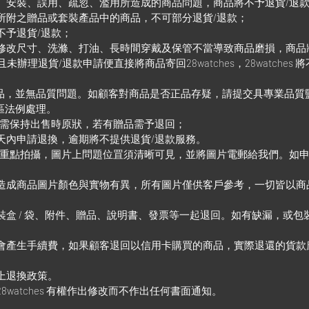
、安裝、誤用、疏忽、濫用所造成的商品問題，商品將不予退貨/退
所附之贈品或套裝產品中的商品，不可部分退貨/退款；
不予退貨/退款；
修改尺寸、洗滌、打油、長時間穿戴及保管不當導致商品磨損，商品
，並且未辦理退貨/退款申請便直接將商品寄回28watches，28watch
。
品均為正品，並無品質問題。如顧客對商品是否正品存疑，請提交具專業品
政區法例處理。
裝需保持出售時原狀，若有贈品需予退回；
天內申請退換，逾期將不提供退貨/退款服務。
題重點拍攝，圖片上問題位罝須清晰可見，並將圖片電郵給我們。如
。
造成商品圖片顏色與實物有異，所有圖片僅供客戶參考，一切皆以商
裝盒 / 袋、附件、贈品、說明書、發票等一起退回。如有缺漏，或包
會產生手續費，如果顧客退回以信用卡購買的商品，實際退還的貨款
上退換政策。
watches 有權作出修改而不作出任何書面通知。