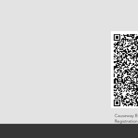
Causeway B
Registratio