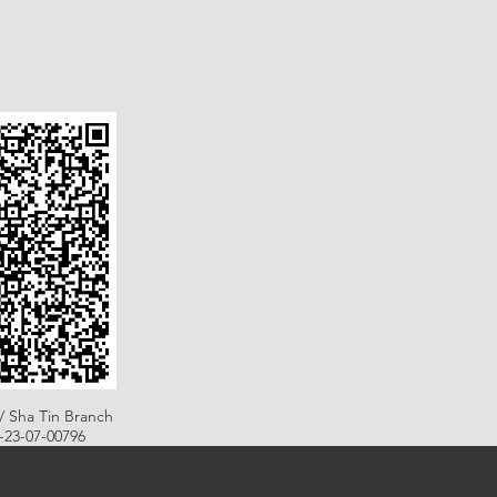
/ Sha Tin Branch
B-23-07-00796