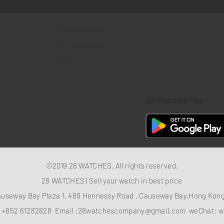
Return policy
Privacy policy
FAQ
28 Watches App
©2019 28 WATCHES. All rights reserved.
28 WATCHES | Sell your watch in best price
auseway Bay Plaza 1, 489 Hennessy Road , Causeway Bay,Hong Ko
：
+852 61282828
Email :
28watchescompany@gmail.com
weChat: w