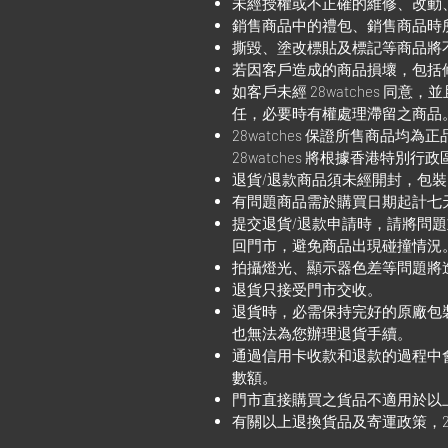
未經授權或不正確的維修、改動
銷售商品中的禮包、銷售商品時
撕毀、塗改標貼及標記等商品將
若因客戶造成的商品損壞，包括
如客戶未經 28watches 同意
任，必要時有權處理滯留之商品
28watches 保證所售商
28watches 將根據香港特別行
退貨/退款商品須未經開封，包
有問題商品需於購買日期起計七
提交退貨/退款申請時，請將問
回門市，避免商品出現碰撞情況
拍攝燈光、顯示器色差等問題將
退貨只接受門市交收。
退貨時，必需保持完好的原廠包
也無法為您辦理退貨手續。
通過信用卡收款和退款的過程中
數額。
門市直接購買之貨品不適用於以
有關以上退換貨品及寄運政策，28