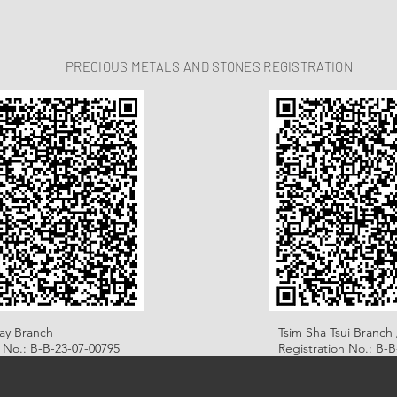
PRECIOUS METALS AND STONES REGISTRATION
ay Branch
Tsim Sha Tsui Branch 
n No.: B-B-23-07-00795
Registration No.: B-