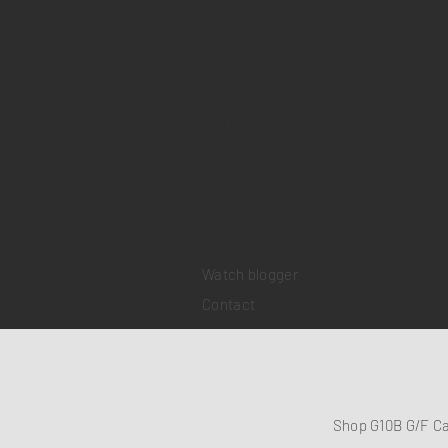
Home
Sell your watch
Collections
Pre-owned watches
Brand new watches
​Watch repair
Watch blogger
Contact
Shop G10B G/F C