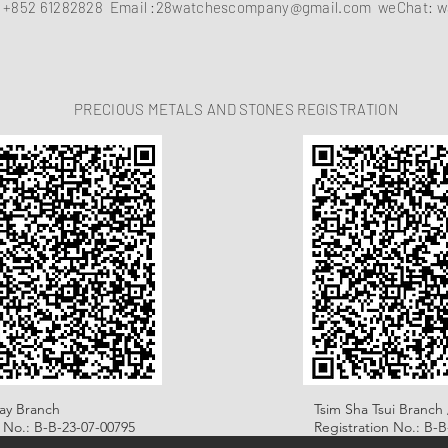
：
+852 61282828
Email :
28watchescompany@gmail.com
weChat: w
PRECIOUS METALS AND STONES REGISTRATION
ay Branch
Tsim Sha Tsui Branch 
n No.: B-B-23-07-00795
Registration No.: B-