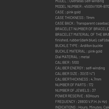
MODEL : Overseas Self-winding
MODEL NUMBER : 4500V/110R-B7
CASE : pink gold
CASE THICKNESS : 11mm
CASE BACK : Transparent caseback
BRACELET NUMBER OF BRACELET
BRACELET MATERIAL OF THE BRACE
finished, rubber (dark blue), calf (da
BUCKLE TYPE : Ardillon buckle
BUCKLE MATERIAL : pink gold
Dial MATERIAL : metal
CALIBER : 5100
CALIBER ENERGY : self-winding
CALIBER SIZE : 30 (13 ¼''')
CALIBERTHICKNESS : 4.7mm
NUMBER OF PARTS : 172
NUMBER OF JEWELS : 37
POWER RESERVE : 60Hours
FREQUENCY : 28800 V.P.H. (4 Hz)
INDICATIONS : Hours, Minutes, Cal