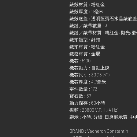
錶殼材質 : 粉紅金
錶殼厚度 : 11毫米
錶殼底蓋 : 透明藍寶石水晶錶底蓋
錶鏈／錶帶數量 : 3
錶鏈／錶帶材質 : 粉紅金, 拋光/磨砂
錶扣類型 : 針扣
錶扣材質 : 粉紅金
錶盤材質 : 金屬
機芯 : 5100
機芯動力 : 自動上鍊
機芯尺寸 : 30 (13 ¼''')
機芯厚度 : 4.7毫米
零件數量 : 172
寶石數 : 37
動力儲存 : 60小時
振頻 : 28800 V.P.H. (4 Hz)
顯示 : 小時, 分鐘, 日曆顯示窗, 
BRAND : Vacheron Constantin