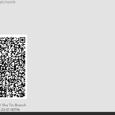
atcheshk
/ Sha Tin Branch
B-23-07-00796