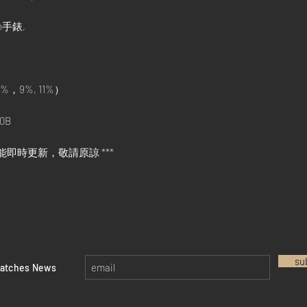
in手錶,
%，9%, 11%）
0B
能即時更新，敬請原諒 ***
su
watches News