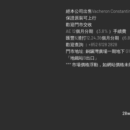
經本公司出售Vacheron Constant
保證原裝可上行
歡迎門市交收
AE 12個月分期 （3.8% ）手續費
匯豐&渣打12,24,36個月分期 （6.8
歡迎查詢 ：+852 6128 2828
門市地址: 銅鑼灣廣場一期地下 G1
「地鐵站B出口」
*** 市場價格浮動，如網站價格未
​28