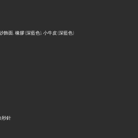
飾面, 橡膠 (深藍色), 小牛皮 (深藍色)
中央秒針