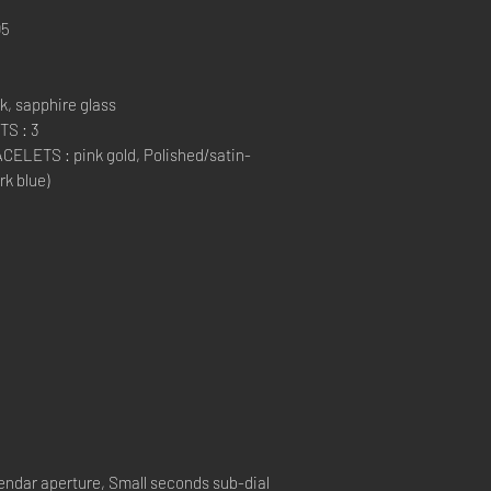
05
, sapphire glass
S : 3
LETS : pink gold, Polished/satin-
rk blue)
endar aperture, Small seconds sub-dial