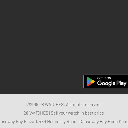
Return policy
Privacy policy
FAQ
28 Watches App
©2019 28 WATCHES. All rights reserved.
28 WATCHES | Sell your watch in best price
auseway Bay Plaza 1, 489 Hennessy Road , Causeway Bay,Hong Ko