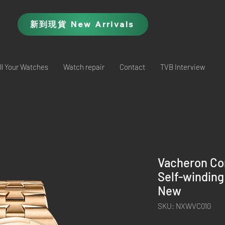
新到現貨 New Arrivals
ll Your Watches
Watch repair
Contact
TVB Interview
Vacheron Co
Self-windin
New
SKU: NXWVC010