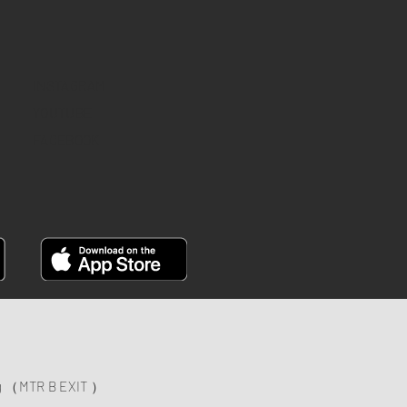
INSTAGRAM
YOUTUBE
FACEBOOK
ng （MTR B EXIT ）