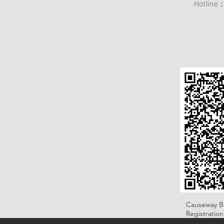
Hotline
Causeway B
Registratio