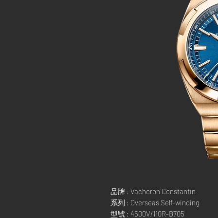
品牌 : Vacheron Constantin
系列 : Overseas Self-winding
型號 : 4500V/110R-B705