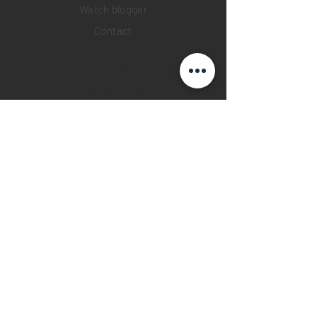
Watch blogger
Contact
Return policy
Privacy policy
FAQ
INSTAGRAM
YOUTUBE
FACEBOOK
28 Watches App
©2019 28 WATCHES. All rights reserved.