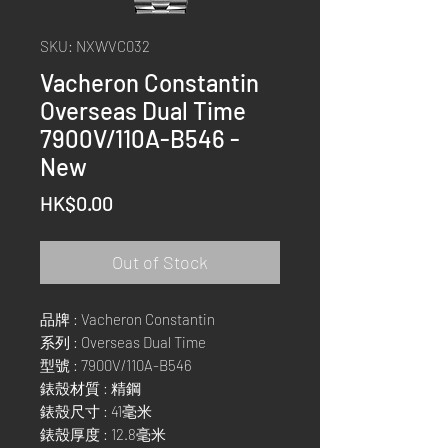
SKU: NXWVC032
Vacheron Constantin
Overseas Dual Time
7900V/110A-B546 -
New
Price
HK$0.00
Out of Stock
品牌 : Vacheron Constantin
系列 : Overseas Dual Time
型號 : 7900V/110A-B546
錶殼材質 : 精鋼
錶殼尺寸 : 41毫米
錶殼厚度 : 12.8毫米