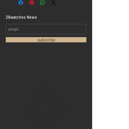
​28watches News
subscribe
Home
Sell your watch
Collections
Pre-owned watches
Brand new watches
​Watch repair