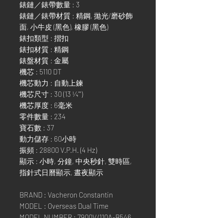
錶鏈／錶帶數量 : 3
錶鏈／錶帶材質 : 精鋼, 拋光/磨砂飾
面, 小牛皮 (黑色), 橡膠 (黑色)
錶扣類型 : 摺扣
錶扣材質 : 精鋼
錶盤材質 : 金屬
機芯 : 5110 DT
機芯動力 : 自動上鍊
機芯尺寸 : 30 (13 ¼''')
機芯厚度 : 6毫米
零件數量 : 234
寶石數 : 37
動力儲存 : 60小時
振頻 : 28800 V.P.H. (4 Hz)
顯示 : 小時, 分鐘, 中央秒針, 雙時區,
指針式日曆顯示, 晝夜顯示
BRAND : Vacheron Constantin
MODEL : Overseas Dual Time
MODEL NUMBER : 7900V/110A-B546