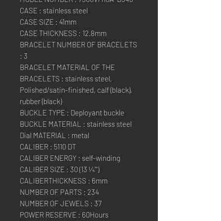
CASE : stainless steel
CASE SIZE : 41mm
CASE THICKNESS : 12.8mm
BRACELET NUMBER OF BRACELETS
: 3
BRACELET MATERIAL OF THE
BRACELETS : stainless steel,
Polished/satin-finished, calf (black),
rubber (black)
BUCKLE TYPE : Deployant buckle
BUCKLE MATERIAL : stainless steel
Dial MATERIAL : metal
CALIBER : 5110 DT
CALIBER ENERGY : self-winding
CALIBER SIZE : 30 (13 ¼''')
CALIBERTHICKNESS : 6mm
NUMBER OF PARTS : 234
NUMBER OF JEWELS : 37
POWER RESERVE : 60Hours