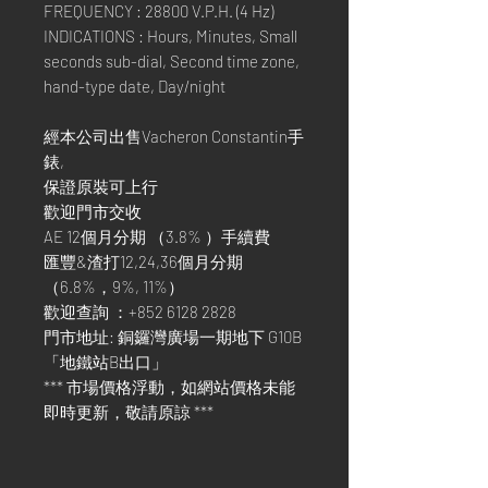
FREQUENCY : 28800 V.P.H. (4 Hz)
INDICATIONS : Hours, Minutes, Small
seconds sub-dial, Second time zone,
hand-type date, Day/night
經本公司出售Vacheron Constantin手
錶,
保證原裝可上行
歡迎門市交收
AE 12個月分期 （3.8% ）手續費
匯豐&渣打12,24,36個月分期
（6.8%，9%, 11%）
歡迎查詢 ：+852 6128 2828
門市地址: 銅鑼灣廣場一期地下 G10B
「地鐵站B出口」
*** 市場價格浮動，如網站價格未能
即時更新，敬請原諒 ***