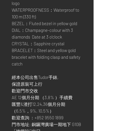
logo
WATERPROOFNESS：Waterproof to
100 m (330 ft)
BEZEL：Fluted bezel in yellow gold
DIAL：Champagne-colour with 3
diamonds Date at 3 o’clock
CRYSTAL：Sapphire crystal
BRACELET：Steel and yellow gold
bracelet with folding clasp and safety
catch
經本公司出售Tudor手錶,
保證原裝可上行
歡迎門市交收
AE 12個月分期 （3.8% ）手續費
匯豐&渣打12,24,36個月分期
（6.5%，9%, 10.5%）
歡迎查詢 ：+852 9550 1899
門市地址: 銅鑼灣廣場一期地下 G10B