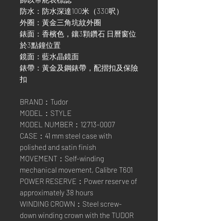
防水：防水深達100米（330呎）
外圈：黃金三角坑紋外圈
錶面：香檳色，鑲3顆鑽石 日曆窗位
於3點鐘位置
鏡面：藍水晶鏡面
錶帶：黃金及鋼錶帶，配摺扣及保險
扣
BRAND：Tudor
MODEL：STYLE
MODEL NUMBER：12713-0007
CASE：41 mm steel case with
polished and satin finish
MOVEMENT：Self-winding
mechanical movement, Calibre T601
POWER RESERVE：Power reserve of
approximately 38 hours
WINDING CROWN：Steel screw-
down winding crown with the TUDOR