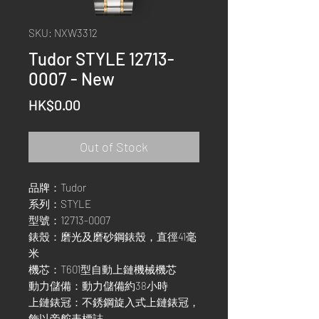
SKU: NXW3312
Tudor STYLE 12713-
0007 - New
Price
HK$0.00
Out of Stock
品牌：Tudor
系列：STYLE
型號：12713-0007
錶殼：磨光及磨砂鋼錶殼，直徑41毫
米
機芯：T601型自動上鏈機械機芯
動力儲備：動力儲備約38小時
上鏈錶冠：不銹鋼旋入式上鏈錶冠，
飾以帝舵表標誌