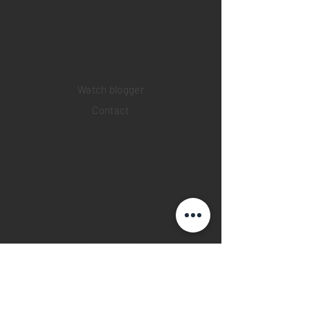
Collections
Pre-owned watches
Brand new watches
​Watch repair
Watch blogger
Contact
Return policy
Privacy policy
FAQ
INSTAGRAM
YOUTUBE
FACEBOOK
28 Watches App