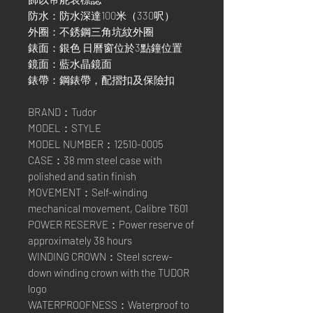
防水：防水深達100米（330呎）
外圈：不銹鋼三角坑紋外圈
錶面：銀色 日曆窗位於3點鐘位置
鏡面：藍水晶鏡面
錶帶：鋼錶帶，配摺扣及保險扣
BRAND：Tudor
MODEL：STYLE
MODEL NUMBER：12510-0005
CASE：38 mm steel case with
polished and satin finish
MOVEMENT：Self-winding
mechanical movement, Calibre T601
POWER RESERVE：Power reserve of
approximately 38 hours
WINDING CROWN：Steel screw-
down winding crown with the TUDOR
logo
WATERPROOFNESS：Waterproof to