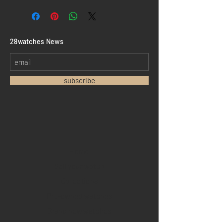
​28watches News
subscribe
Home
Sell your watch
Collections
Pre-owned watches
Brand new watches