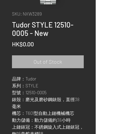
SKU: NXW3289
Tudor STYLE 12510-
0005 - New
Price
HK$0.00
Out of Stock
品牌：Tudor
系列：STYLE
型號：12510-0005
錶殼：磨光及磨砂鋼錶殼，直徑38
毫米
機芯：T601型自動上鏈機械機芯
動力儲備：動力儲備約38小時
上鏈錶冠：不銹鋼旋入式上鏈錶冠，
飾以帝舵表標誌