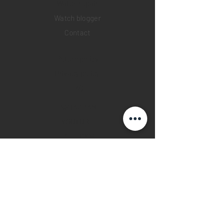
​Watch repair
Watch blogger
Contact
Return policy
Privacy policy
FAQ
INSTAGRAM
YOUTUBE
FACEBOOK
28 Watches App