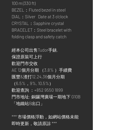
100 m (330 ft)
BEZEL：Fluted bezel in steel
DIAL：Silver Date at 3 o’clock
CRYSTAL：Sapphire crystal
BRACELET：Steel bracelet with
folding clasp and safety catch
經本公司出售Tudor手錶,
保證原裝可上行
歡迎門市交收
AE 12個月分期 （3.8% ）手續費
匯豐&渣打12,24,36個月分期
（6.5%，9%, 10.5%）
歡迎查詢 ：+852 9550 1899
門市地址: 銅鑼灣廣場一期地下 G10B
「地鐵站B出口」
*** 市場價格浮動，如網站價格未能
即時更新，敬請原諒 ***