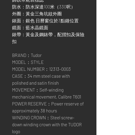
防水：防水深達100米（330呎）
外圈：黃金三角坑紋外圈
錶面：銀色 日曆窗位於3點鐘位置
鏡面：藍水晶鏡面
錶帶：黃金及鋼錶帶，配摺扣及保險
扣
BRAND：Tudor
MODEL：STYLE
MODEL NUMBER：12313-0003
CASE：34 mm steel case with
polished and satin finish
MOVEMENT：Self-winding
mechanical movement, Calibre T601
POWER RESERVE：Power reserve of
approximately 38 hours
WINDING CROWN：Steel screw-
down winding crown with the TUDOR
logo