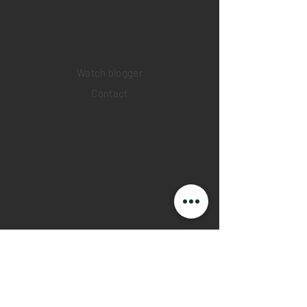
Pre-owned watches
Brand new watches
​Watch repair
Watch blogger
Contact
Return policy
Privacy policy
FAQ
INSTAGRAM
YOUTUBE
FACEBOOK
28 Watches App