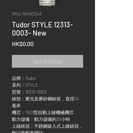
SKU: NXW3243
Tudor STYLE 12313-
0003- New
Price
HK$0.00
Out of Stock
品牌：Tudor
系列：STYLE
型號：12313-0003
錶殼：磨光及磨砂鋼錶殼，直徑34
毫米
機芯：T601型自動上鏈機械機芯
動力儲備：動力儲備約38小時
上鏈錶冠：不銹鋼旋入式上鏈錶冠，
飾以帝舵表標誌