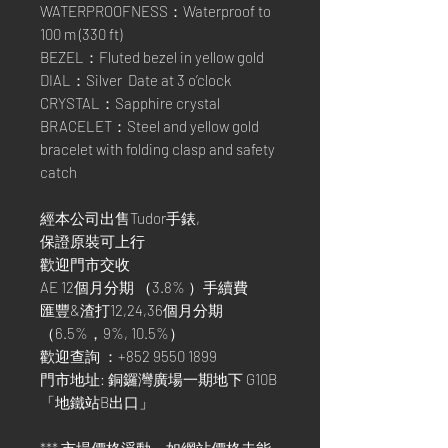
WATERPROOFNESS：Waterproof to
100 m (330 ft)
BEZEL：Fluted bezel in yellow gold
DIAL：Silver Date at 3 o’clock
CRYSTAL：Sapphire crystal
BRACELET：Steel and yellow gold
bracelet with folding clasp and safety
catch
經本公司出售Tudor手錶,
保證原裝可上行
歡迎門市交收
AE 12個月分期 （3.8% ）手續費
匯豐&渣打12,24,36個月分期
（6.5%，9%, 10.5%）
歡迎查詢 ：+852 9550 1899
門市地址: 銅鑼灣廣場一期地下 G10B
「地鐵站B出口」