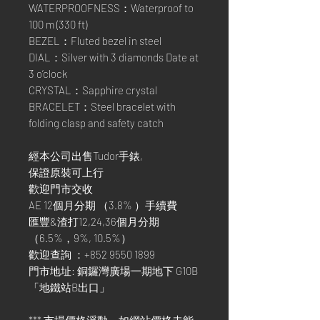
WATERPROOFNESS：Waterproof to
100 m (330 ft)
BEZEL：Fluted bezel in steel
DIAL：Silver with 3 diamonds Date at
3 o’clock
CRYSTAL：Sapphire crystal
BRACELET：Steel bracelet with
folding clasp and safety catch
經本公司出售Tudor手錶,
保證原裝可上行
歡迎門市交收
AE 12個月分期 （3.8% ）手續費
匯豐&渣打12,24,36個月分期
（6.5%，9%, 10.5%）
歡迎查詢 ：+852 9550 1899
門市地址: 銅鑼灣廣場一期地下 G10B
「地鐵站B出口」