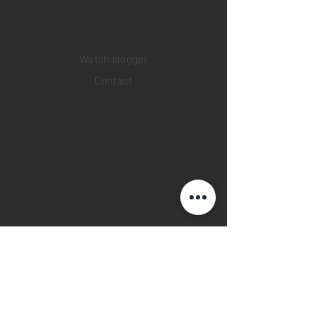
Brand new watches
​Watch repair
Watch blogger
Contact
Return policy
Privacy policy
FAQ
INSTAGRAM
YOUTUBE
FACEBOOK
28 Watches App