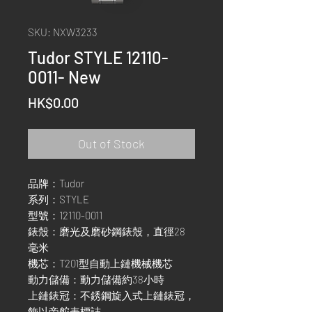
SKU: NXW3233
Tudor STYLE 12110-
0011- New
Price
HK$0.00
Out of Stock
品牌：Tudor
系列：STYLE
型號：12110-0011
錶殼：磨光及磨砂鋼錶殼，直徑28
毫米
機芯：T201型自動上鏈機械機芯
動力儲備：動力儲備約38小時
上鏈錶冠：不銹鋼旋入式上鏈錶冠，
飾以帝舵表標誌