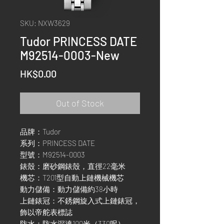
SKU: NXW3629
Tudor PRINCESS DATE
M92514-0003-New
Price
HK$0.00
Out of Stock
品牌：Tudor
系列：PRINCESS DATE
型號：M92514-0003
錶殼：磨砂鋼錶殼，直徑22毫米
機芯：T201型自動上鏈機械機芯
動力儲備：動力儲備約38小時
上鏈錶冠：不銹鋼旋入式上鏈錶冠，
飾以帝舵表標誌
防水：防水深達100米（330呎）