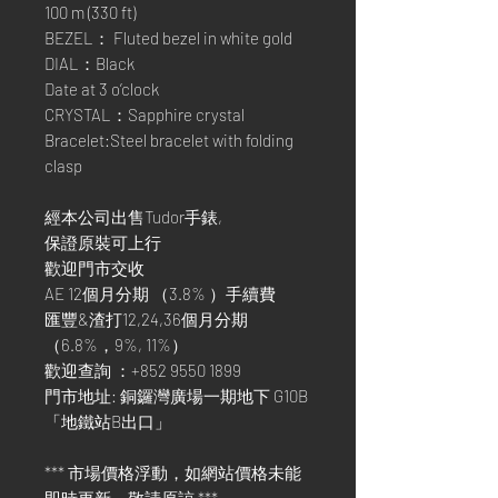
100 m (330 ft)
BEZEL： Fluted bezel in white gold
DIAL：Black
Date at 3 o’clock
CRYSTAL：Sapphire crystal
Bracelet:Steel bracelet with folding
clasp
經本公司出售Tudor手錶,
保證原裝可上行
歡迎門市交收
AE 12個月分期 （3.8% ）手續費
匯豐&渣打12,24,36個月分期
（6.8%，9%, 11%）
歡迎查詢 ：+852 9550 1899
門市地址: 銅鑼灣廣場一期地下 G10B
「地鐵站B出口」
*** 市場價格浮動，如網站價格未能