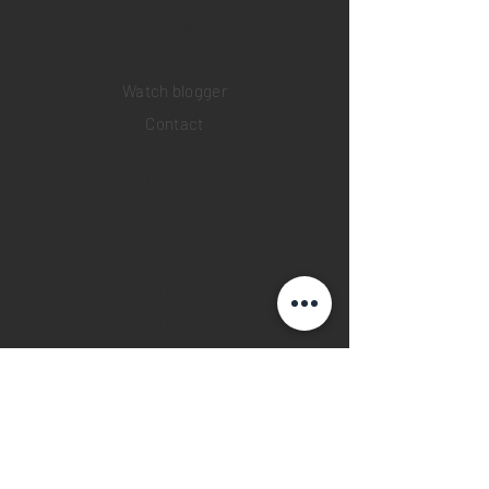
Brand new watches
​Watch repair
Watch blogger
Contact
Return policy
Privacy policy
FAQ
INSTAGRAM
YOUTUBE
FACEBOOK
28 Watches App