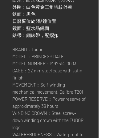
外圈：白色黃金三角坑紋外圈
錶面：黑色
日曆窗位於3點鐘位置
鏡面：藍水晶鏡面
錶帶：鋼錶帶，配摺扣
BRAND：Tudor
MODEL：PRINCESS DATE
MODEL NUMBER：M92514-0003
CASE：22 mm steel case with satin
finish
MOVEMENT：Self-winding
mechanical movement, Calibre T201
POWER RESERVE：Power reserve of
approximately 38 hours
WINDING CROWN：Steel screw-
down winding crown with the TUDOR
logo
WATERPROOFNESS：Waterproof to