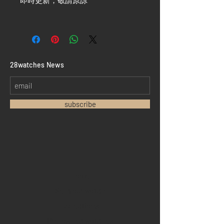
即時更新，敬請原諒 ***
​28watches News
subscribe
Home
Sell your watch
Collections
Pre-owned watches