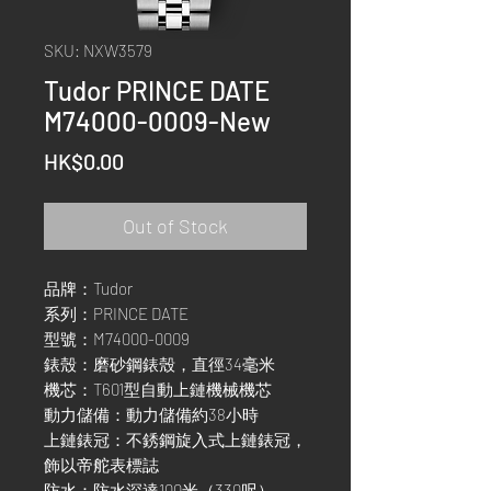
SKU: NXW3579
Tudor PRINCE DATE
M74000-0009-New
Price
HK$0.00
Out of Stock
品牌：Tudor
系列：PRINCE DATE
型號：M74000-0009
錶殼：磨砂鋼錶殼，直徑34毫米
機芯：T601型自動上鏈機械機芯
動力儲備：動力儲備約38小時
上鏈錶冠：不銹鋼旋入式上鏈錶冠，
飾以帝舵表標誌
防水：防水深達100米（330呎）