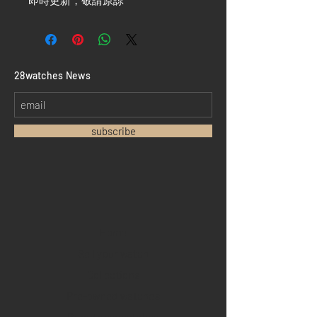
即時更新，敬請原諒 ***
​28watches News
subscribe
Home
Sell your watch
Collections
Pre-owned watches