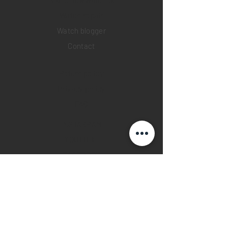
Brand new watches
​Watch repair
Watch blogger
Contact
Return policy
Privacy policy
FAQ
INSTAGRAM
YOUTUBE
FACEBOOK
28 Watches App