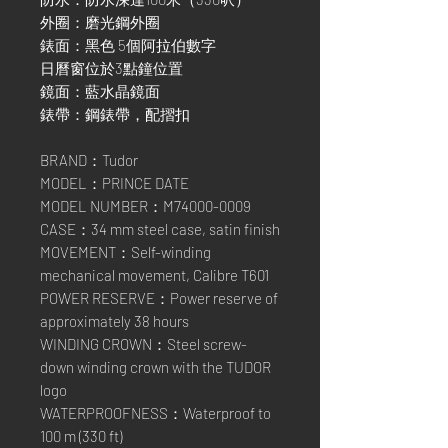
外圈：磨光鋼外圈
錶面：黑色 5個阿拉伯數字
日曆窗位於3點鐘位置
鏡面：藍水晶鏡面
錶帶：鋼錶帶，配摺扣
BRAND：Tudor
MODEL：PRINCE DATE
MODEL NUMBER：M74000-0009
CASE：34 mm steel case, satin finish
MOVEMENT：Self-winding
mechanical movement, Calibre T601
POWER RESERVE：Power reserve of
approximately 38 hours
WINDING CROWN：Steel screw-
down winding crown with the TUDOR
logo
WATERPROOFNESS：Waterproof to
100 m (330 ft)