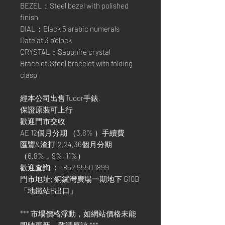
BEZEL：Steel bezel with polished
finish
DIAL：Black 5 arabic numerals
Date at 3 o’clock
CRYSTAL：Sapphire crystal
Bracelet:Steel bracelet with folding
clasp
經本公司出售Tudor手錶,
保證原裝可上行
歡迎門市交收
AE 12個月分期 （3.8% ）手續費
匯豐&渣打12,24,36個月分期
（6.8%，9%, 11%）
歡迎查詢 ：+852 9550 1899
門市地址: 銅鑼灣廣場一期地下 G10B
「地鐵站B出口」
*** 市場價格浮動，如網站價格未能