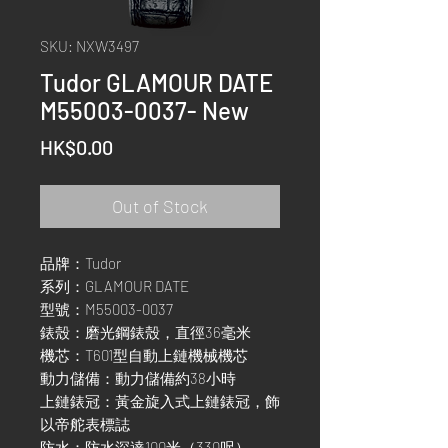
SKU: NXW3497
Tudor GLAMOUR DATE
M55003-0037- New
Price
HK$0.00
Out of Stock
品牌：Tudor
系列：GLAMOUR DATE
型號：M55003-0037
錶殼：磨光鋼錶殼，直徑36毫米
機芯：T601型自動上鏈機械機芯
動力儲備：動力儲備約38小時
上鏈錶冠：黃金旋入式上鏈錶冠，飾
以帝舵表標誌
防水：防水深達100米（330呎）