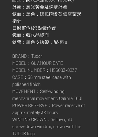
外圈：磨光黃金及鋼雙外圈
錶面：黑色，鑲10顆鑽石 鏤空葉形
指針
日曆窗位於3點鐘位置
鏡面：藍水晶鏡面
錶帶：黑色皮錶帶，配摺扣
BRAND：Tudor
MODEL：GLAMOUR DATE
MODEL NUMBER：M55003-0037
CASE：36 mm steel case with
polished finish
MOVEMENT：Self-winding
mechanical movement, Calibre T601
POWER RESERVE：Power reserve of
approximately 38 hours
WINDING CROWN：Yellow gold
screw-down winding crown with the
TUDOR logo