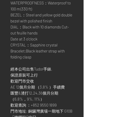
WATERPROOFNESS：Waterproof to
100 m (330 ft)
BEZEL：Steel and yellow gold double
bezel with polished finish
DIAL：Black with 10 diamonds Cut-
out feuille hands
Date at 3 o’clock
CRYSTAL：Sapphire crystal
Bracelet:Black leather strap with
folding clasp
經本公司出售Tudor手錶,
保證原裝可上行
歡迎門市交收
AE 12個月分期 （3.8% ）手續費
匯豐&渣打12,24,36個月分期
（6.8%，9%, 11%）
歡迎查詢 ：+852 9550 1899
門市地址: 銅鑼灣廣場一期地下 G10B