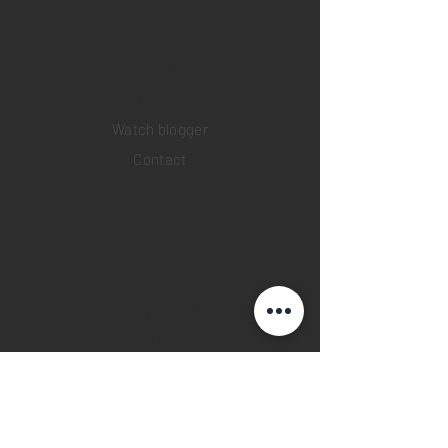
Collections
Pre-owned watches
Brand new watches
​Watch repair
Watch blogger
Contact
Return policy
Privacy policy
FAQ
INSTAGRAM
YOUTUBE
FACEBOOK
28 Watches App