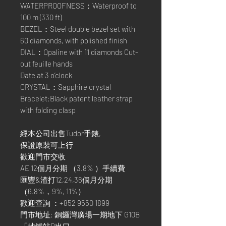
WATERPROOFNESS：Waterproof to
100 m (330 ft)
BEZEL：Steel double bezel set with
60 diamonds, with polished finish
DIAL：Opaline with 11 diamonds Cut-
out feuille hands
Date at 3 o’clock
CRYSTAL：Sapphire crystal
Bracelet:Black patent leather strap
with folding clasp
經本公司出售Tudor手錶,
保證原裝可上行
歡迎門市交收
AE 12個月分期 （3.8% ）手續費
匯豐&渣打12,24,36個月分期
（6.8%，9%, 11%）
歡迎查詢 ：+852 9550 1899
門市地址: 銅鑼灣廣場一期地下 G10B