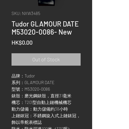
SKU: NXW3485
Tudor GLAMOUR DATE
M53020-0086- New
Price
HK$0.00
Out of Stock
品牌：Tudor
系列：GLAMOUR DATE
型號：M53020-0086
錶殼：磨光鋼錶殼，直徑31毫米
機芯：T201型自動上鏈機械機芯
動力儲備：動力儲備約38小時
上鏈錶冠：不銹鋼旋入式上鏈錶冠，
飾以帝舵表標誌
防水：防水深達100米（330呎）