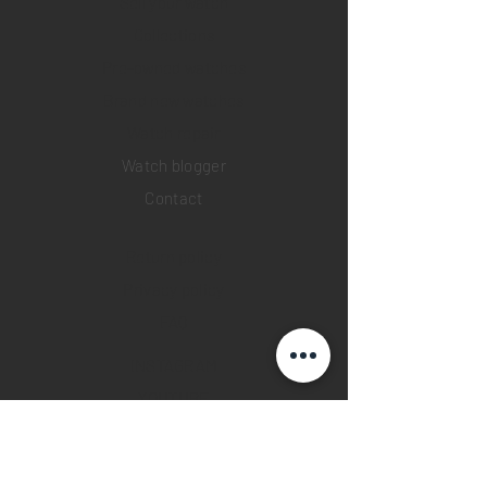
Sell your watch
Collections
Pre-owned watches
Brand new watches
​Watch repair
Watch blogger
Contact
Return policy
Privacy policy
FAQ
INSTAGRAM
YOUTUBE
FACEBOOK