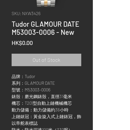
SKU: NXW3426
Tudor GLAMOUR DATE
M53003-0006 - New
Price
HK$0.00
Out of Stock
品牌：Tudor
系列：GLAMOUR DATE
型號：M53003-0006
錶殼：磨光鋼錶殼，直徑31毫米
機芯：T201型自動上鏈機械機芯
動力儲備：動力儲備約38小時
上鏈錶冠：黃金旋入式上鏈錶冠，飾
以帝舵表標誌
防水：防水深達100米（330呎）