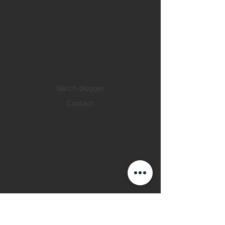
Sell your watch
Collections
Pre-owned watches
Brand new watches
​Watch repair
Watch blogger
Contact
Return policy
Privacy policy
FAQ
INSTAGRAM
YOUTUBE
FACEBOOK