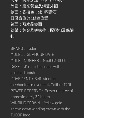
外圈：磨光黃金及鋼雙外圈
錶面：香檳色，鑲11顆鑽石
日曆窗位於3點鐘位置
鏡面：藍水晶鏡面
錶帶：黃金及鋼錶帶，配摺扣及保險
扣
BRAND：Tudor
MODEL：GLAMOUR DATE
MODEL NUMBER：M53003-0006
CASE：31 mm steel case with
polished finish
MOVEMENT：Self-winding
mechanical movement, Calibre T201
POWER RESERVE：Power reserve of
approximately 38 hours
WINDING CROWN：Yellow gold
screw-down winding crown with the
TUDOR logo