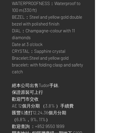
WATERPROOFNESS：Waterproof to
100 m (330 ft)
BEZEL：Steel and yellow gold double
bezel with polished finish
DIAL：Champagne-colour with 11
diamonds
Date at 3 o’clock
CRYSTAL：Sapphire crystal
Bracelet:Steel and yellow gold
bracelet; with folding clasp and safety
catch
經本公司出售Tudor手錶,
保證原裝可上行
歡迎門市交收
AE 12個月分期 （3.8% ）手續費
匯豐&渣打12,24,36個月分期
（6.8%，9%, 11%）
歡迎查詢 ：+852 9550 1899