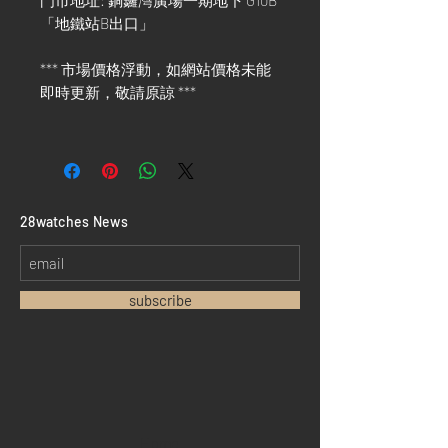
門市地址: 銅鑼灣廣場一期地下 G10B
「地鐵站B出口」
*** 市場價格浮動，如網站價格未能
即時更新，敬請原諒 ***
​28watches News
subscribe
Home