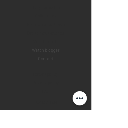
Sell your watch
Collections
Pre-owned watches
Brand new watches
​Watch repair
Watch blogger
Contact
Return policy
Privacy policy
FAQ
INSTAGRAM
YOUTUBE
FACEBOOK