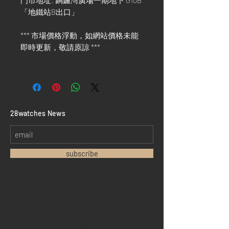
門市地址: 銅鑼灣廣場一期地下 G10B
「地鐵站B出口」
*** 市場價格浮動，如網站價格未能
即時更新，敬請原諒 ***
​28watches News
subscribe
Home