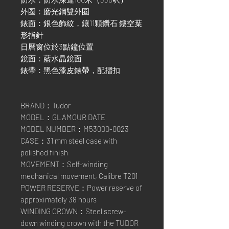
外圈：磨光鋼雙外圈
錶面：銀色飾紋，鑲11顆鑽石 鏤空葉
形指針
日曆窗位於3點鐘位置
鏡面：藍水晶鏡面
錶帶：黑色漆皮錶帶，配摺扣
BRAND：Tudor
MODEL：GLAMOUR DATE
MODEL NUMBER：M53000-0023
CASE：31 mm steel case with
polished finish
MOVEMENT：Self-winding
mechanical movement, Calibre T201
POWER RESERVE：Power reserve of
approximately 38 hours
WINDING CROWN：Steel screw-
down winding crown with the TUDOR