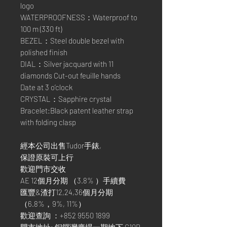
logo
WATERPROOFNESS：Waterproof to
100 m (330 ft)
BEZEL：Steel double bezel with
polished finish
DIAL：Silver jacquard with 11
diamonds Cut-out feuille hands
Date at 3 o’clock
CRYSTAL：Sapphire crystal
Bracelet:Black patent leather strap
with folding clasp
經本公司出售Tudor手錶,
保證原裝可上行
歡迎門市交收
AE 12個月分期 （3.8% ）手續費
匯豐&渣打12,24,36個月分期
（6.8%，9%, 11%）
歡迎查詢 ：+852 9550 1899