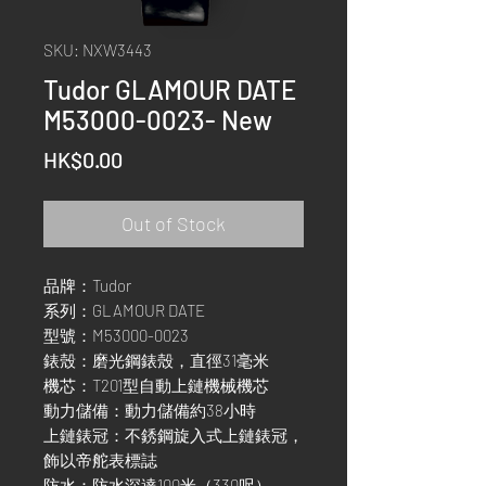
SKU: NXW3443
Tudor GLAMOUR DATE
M53000-0023- New
Price
HK$0.00
Out of Stock
品牌：Tudor
系列：GLAMOUR DATE
型號：M53000-0023
錶殼：磨光鋼錶殼，直徑31毫米
機芯：T201型自動上鏈機械機芯
動力儲備：動力儲備約38小時
上鏈錶冠：不銹鋼旋入式上鏈錶冠，
飾以帝舵表標誌
防水：防水深達100米（330呎）