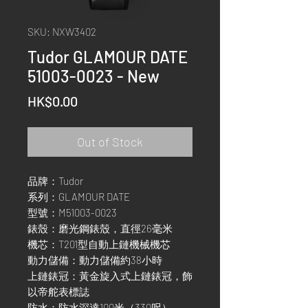
SKU: NXW3402
Tudor GLAMOUR DATE
51003-0023 - New
Price
HK$0.00
Out of Stock
品牌：Tudor
系列：GLAMOUR DATE
型號：M51003-0023
錶殼：磨光鋼錶殼，直徑26毫米
機芯：T201型自動上鏈機械機芯
動力儲備：動力儲備約38小時
上鏈錶冠：黃金旋入式上鏈錶冠，飾
以帝舵表標誌
防水：防水深達100米（330呎）