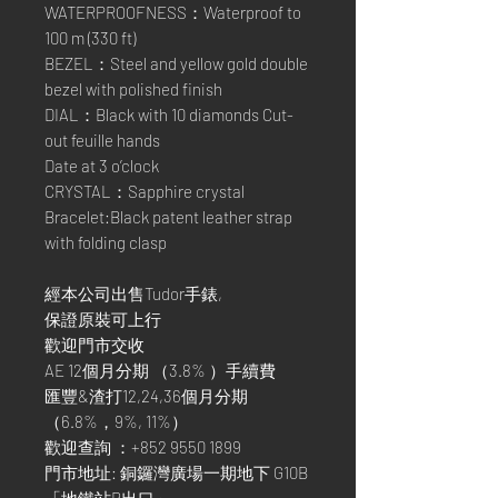
WATERPROOFNESS：Waterproof to
100 m (330 ft)
BEZEL：Steel and yellow gold double
bezel with polished finish
DIAL：Black with 10 diamonds Cut-
out feuille hands
Date at 3 o’clock
CRYSTAL：Sapphire crystal
Bracelet:Black patent leather strap
with folding clasp
經本公司出售Tudor手錶,
保證原裝可上行
歡迎門市交收
AE 12個月分期 （3.8% ）手續費
匯豐&渣打12,24,36個月分期
（6.8%，9%, 11%）
歡迎查詢 ：+852 9550 1899
門市地址: 銅鑼灣廣場一期地下 G10B