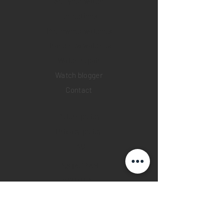
Sell your watch
Collections
Pre-owned watches
Brand new watches
​Watch repair
Watch blogger
Contact
Return policy
Privacy policy
FAQ
INSTAGRAM
YOUTUBE
FACEBOOK