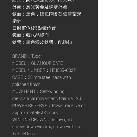
外圈：磨光黃金及鋼雙外圈
錶面：黑色，鑲10顆鑽石 鏤空葉形
指針
日曆窗位於3點鐘位置
鏡面：藍水晶鏡面
錶帶：黑色漆皮錶帶，配摺扣
BRAND：Tudor
MODEL：GLAMOUR DATE
MODEL NUMBER：M51003-0023
CASE：26 mm steel case with
polished finish
MOVEMENT：Self-winding
mechanical movement, Calibre T201
POWER RESERVE：Power reserve of
approximately 38 hours
WINDING CROWN：Yellow gold
screw-down winding crown with the
TUDOR logo