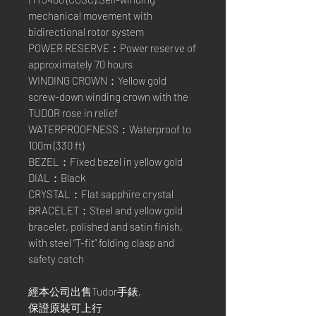
mechanical movement with
bidirectional rotor system
POWER RESERVE：Power reserve of
approximately 70 hours
WINDING CROWN：Yellow gold
screw-down winding crown with the
TUDOR rose in relief
WATERPROOFNESS：Waterproof to
100m (330 ft)
BEZEL：Fixed bezel in yellow gold
DIAL：Black
CRYSTAL：Flat sapphire crystal
BRACELET：Steel and yellow gold
bracelet, polished and satin finish,
with steel “T-fit” folding clasp and
safety catch
經本公司出售Tudor手錶,
保證原裝可上行