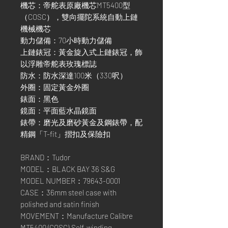
機芯：帝舵表原廠機芯MT5400型
（COSC），雙向擺陀系統自動上鏈
機械機芯
動力儲備：70小時動力儲備
上鏈錶冠：黃金旋入式上鏈錶冠，飾
以浮雕帝舵表玫瑰標誌
防水：防水深達100米（330呎）
外圈：固定黃金外圈
錶面：黑色
鏡面：平面藍水晶鏡面
錶帶：磨光及磨砂黃金及鋼錶帶，配
精鋼「T-fit」摺扣及保險扣
BRAND：Tudor
MODEL：BLACK BAY 36 S&G
MODEL NUMBER：79643-0001
CASE：36mm steel case with
polished and satin finish
MOVEMENT：Manufacture Calibre
MT5400 (COSC),Self-winding