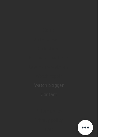
Home
Sell your watch
Collections
Pre-owned watches
Brand new watches
​Watch repair
Watch blogger
Contact
Return policy
Privacy policy
FAQ