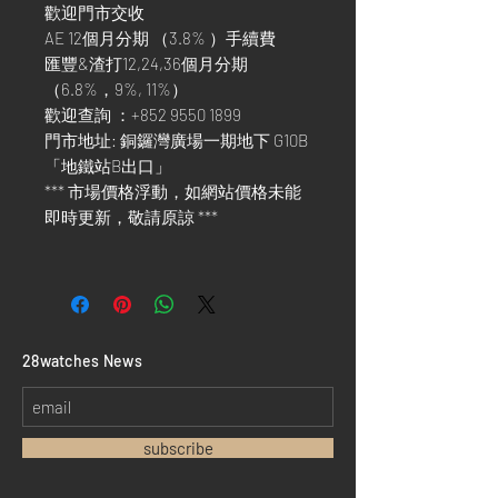
歡迎門市交收
AE 12個月分期 （3.8% ）手續費
匯豐&渣打12,24,36個月分期
（6.8%，9%, 11%）
歡迎查詢 ：+852 9550 1899
門市地址: 銅鑼灣廣場一期地下 G10B
「地鐵站B出口」
*** 市場價格浮動，如網站價格未能
即時更新，敬請原諒 ***
​28watches News
subscribe