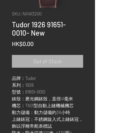
SKU: NXW3200
Tudor 1926 91651-
0010- New
Price
HK$0.00
Out of Stock
品牌：Tudor
系列：1926
型號：91651-0010
錶殼：磨光鋼錶殼，直徑41毫米
機芯：T601型自動上鏈機械機芯
動力儲備：動力儲備約38小時
上鏈錶冠：不銹鋼旋入式上鏈錶冠，
飾以浮雕帝舵表標誌
防水：防水深達100米（330呎）