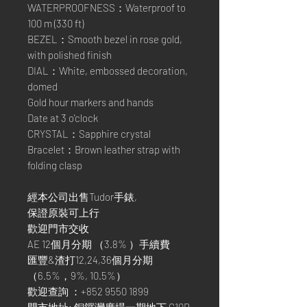
WATERPROOFNESS：Waterproof to
100 m (330 ft)
BEZEL：Smooth bezel in rose gold,
with polished finish
DIAL：White, embossed decoration,
domed
Gold hour markers and hands
Date at 3 o'clock
CRYSTAL：Sapphire crystal
Bracelet：Brown leather strap with
folding clasp
經本公司出售Tudor手錶,
保證原裝可上行
歡迎門市交收
AE 12個月分期 （3.8% ）手續費
匯豐&渣打12,24,36個月分期
（6.5%，9%, 10.5%）
歡迎查詢 ：+852 9550 1899