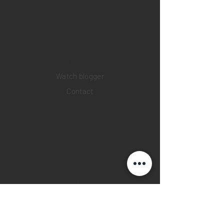
Sell your watch
Collections
Pre-owned watches
Brand new watches
​Watch repair
Watch blogger
Contact
Return policy
Privacy policy
FAQ
INSTAGRAM
YOUTUBE
FACEBOOK