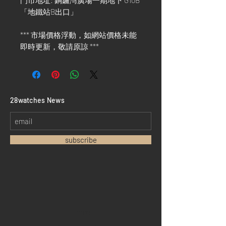
門市地址: 銅鑼灣廣場一期地下 G10B
「地鐵站B出口」
*** 市場價格浮動，如網站價格未能
即時更新，敬請原諒 ***
​28watches News
subscribe
Home