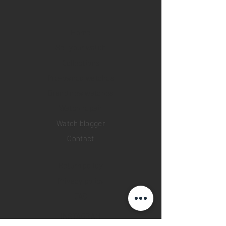
Home
Sell your watch
Collections
Pre-owned watches
Brand new watches
​Watch repair
Watch blogger
Contact
Return policy
Privacy policy
FAQ
INSTAGRAM