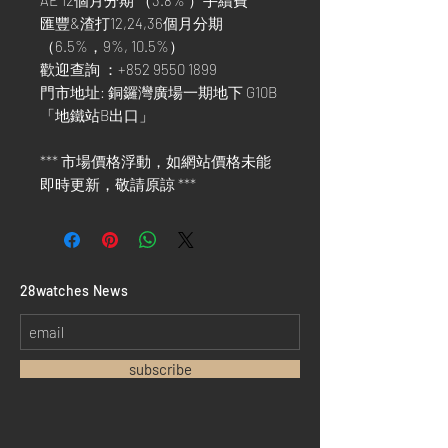
AE 12個月分期 （3.8% ）手續費
匯豐&渣打12,24,36個月分期
（6.5%，9%, 10.5%）
歡迎查詢 ：+852 9550 1899
門市地址: 銅鑼灣廣場一期地下 G10B
「地鐵站B出口」
*** 市場價格浮動，如網站價格未能
即時更新，敬請原諒 ***
​28watches News
subscribe