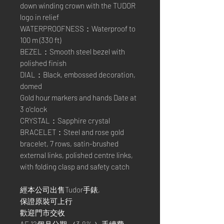
down winding crown with the TUDOR
logo in relief
WATERPROOFNESS：Waterproof to
100 m (330 ft)
BEZEL：Smooth steel bezel with
polished finish
DIAL：Black, embossed decoration,
domed
Gold hour markers and hands Date at
3 o'clock
CRYSTAL：Sapphire crystal
BRACELET：Steel and rose gold
bracelet, 7 rows, satin-brushed
external links, polished centre links,
with folding clasp and safety catch
經本公司出售Tudor手錶,
保證原裝可上行
歡迎門市交收