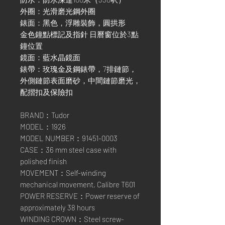
外圈：光滑磨光鋼外圈
錶面：黑色，浮雕裝飾，圓拱形
金色鐘點標記及指針 日曆窗位於3點
鐘位置
鏡面：藍水晶鏡面
錶帶：玫瑰金及鋼錶帶，7排鏈節，
外側鏈節表面磨砂，中間鏈節磨光，
配摺扣及保險扣
BRAND：Tudor
MODEL：1926
MODEL NUMBER：91451-0003
CASE：36 mm steel case with
polished finish
MOVEMENT：Self-winding
mechanical movement, Calibre T601
POWER RESERVE：Power reserve of
approximately 38 hours
WINDING CROWN：Steel screw-