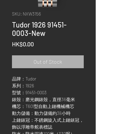
SKU: NXW3156
Tudor 1926 91451-
0003-New
Price
HK$0.00
Out of Stock
品牌：Tudor
系列：1926
型號：91451-0003
錶殼：磨光鋼錶殼，直徑36毫米
機芯：T601型自動上鏈機械機芯
動力儲備：動力儲備約38小時
上鏈錶冠：不銹鋼旋入式上鏈錶冠，
飾以浮雕帝舵表標誌
防水：防水深達100米（330呎）