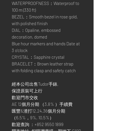
WATERPROOFNESS：Waterproof to
100 m (330 ft)
BEZEL：Smooth bezel in rose gold,
with polished finish
DIAL：Opaline, embossed
decoration, domed
Blue hour markers and hands Date at
3 o'clock
CRYSTAL：Sapphire crystal
BRACELET：Brown leather strap
with folding clasp and safety catch
經本公司出售Tudor手錶,
保證原裝可上行
歡迎門市交收
AE 12個月分期 （3.8% ）手續費
匯豐&渣打12,24,36個月分期
（6.5%，9%, 10.5%）
歡迎查詢 ：+852 9550 1899