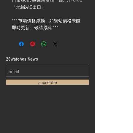
門市地址: 銅鑼灣廣場一期地下 G10B
「地鐵站B出口」
*** 市場價格浮動，如網站價格未能
即時更新，敬請原諒 ***
​28watches News
subscribe
Home