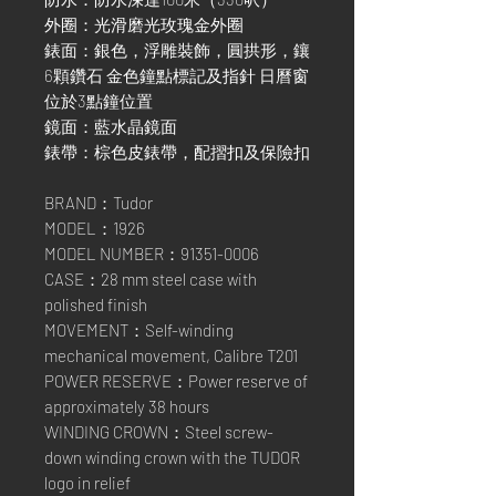
外圈：光滑磨光玫瑰金外圈
錶面：銀色，浮雕裝飾，圓拱形，鑲
6顆鑽石 金色鐘點標記及指針 日曆窗
位於3點鐘位置
鏡面：藍水晶鏡面
錶帶：棕色皮錶帶，配摺扣及保險扣
BRAND：Tudor
MODEL：1926
MODEL NUMBER：91351-0006
CASE：28 mm steel case with
polished finish
MOVEMENT：Self-winding
mechanical movement, Calibre T201
POWER RESERVE：Power reserve of
approximately 38 hours
WINDING CROWN：Steel screw-
down winding crown with the TUDOR
logo in relief