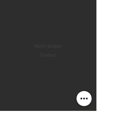
Sell your watch
Collections
Pre-owned watches
Brand new watches
​Watch repair
Watch blogger
Contact
Return policy
Privacy policy
FAQ
INSTAGRAM
YOUTUBE
FACEBOOK