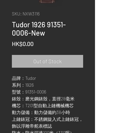
SKU: NXW3116
Tudor 1926 91351-
0006-New
Price
HK$0.00
Out of Stock
品牌：Tudor
系列：1926
型號：91351-0006
錶殼：磨光鋼錶殼，直徑28毫米
機芯：T201型自動上鏈機械機芯
動力儲備：動力儲備約38小時
上鏈錶冠：不銹鋼旋入式上鏈錶冠，
飾以浮雕帝舵表標誌
防水：防水深達100米（330呎）