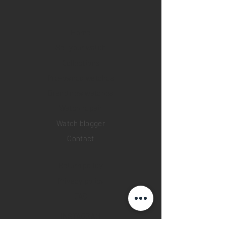
Home
Sell your watch
Collections
Pre-owned watches
Brand new watches
​Watch repair
Watch blogger
Contact
Return policy
Privacy policy
FAQ
INSTAGRAM