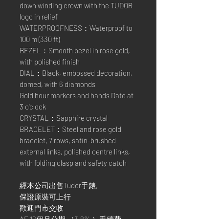
down winding crown with the TUDOR
logo in relief
WATERPROOFNESS：Waterproof to
100 m (330 ft)
BEZEL：Smooth bezel in rose gold,
with polished finish
DIAL：Black, embossed decoration,
domed, with 6 diamonds
Gold hour markers and hands Date at
3 o'clock
CRYSTAL：Sapphire crystal
BRACELET：Steel and rose gold
bracelet, 7 rows, satin-brushed
external links, polished centre links,
with folding clasp and safety catch
經本公司出售Tudor手錶,
保證原裝可上行
歡迎門市交收