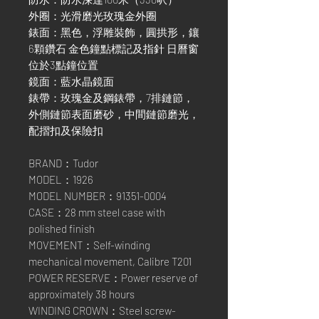
外圈：光滑磨光玫瑰金外圈
錶面：黑色，浮雕裝飾，圓拱形，鑲
6顆鑽石 金色鐘點標記及指針 日曆窗
位於3點鐘位置
鏡面：藍水晶鏡面
錶帶：玫瑰金及鋼錶帶，7排鏈節，
外側鏈節表面磨砂，中間鏈節磨光，
配摺扣及保險扣
BRAND：Tudor
MODEL：1926
MODEL NUMBER：91351-0004
CASE：28 mm steel case with
polished finish
MOVEMENT：Self-winding
mechanical movement, Calibre T201
POWER RESERVE：Power reserve of
approximately 38 hours
WINDING CROWN：Steel screw-