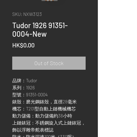
SKU: NXW3123
Tudor 1926 91351-
0004-New
Price
HK$0.00
Out of Stock
品牌：Tudor
系列：1926
型號：91351-0004
錶殼：磨光鋼錶殼，直徑28毫米
機芯：T201型自動上鏈機械機芯
動力儲備：動力儲備約38小時
上鏈錶冠：不銹鋼旋入式上鏈錶冠，
飾以浮雕帝舵表標誌
防水：防水深達100米（330呎）