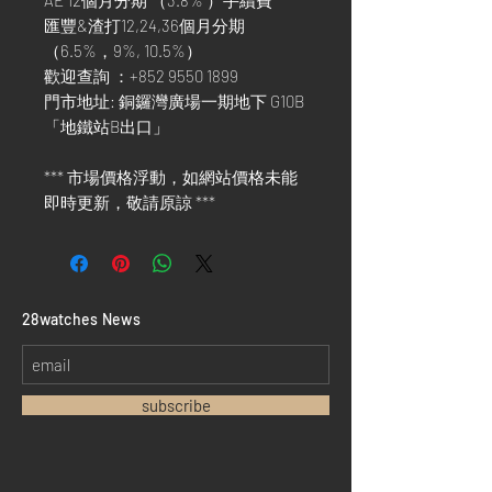
AE 12個月分期 （3.8% ）手續費
匯豐&渣打12,24,36個月分期
（6.5%，9%, 10.5%）
歡迎查詢 ：+852 9550 1899
門市地址: 銅鑼灣廣場一期地下 G10B
「地鐵站B出口」
*** 市場價格浮動，如網站價格未能
即時更新，敬請原諒 ***
​28watches News
subscribe