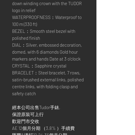
down winding crown with the TUDOR
logo in relief
WATERPROOFNESS：Waterproof to
100 m (330 ft)
BEZEL：Smooth steel bezel with
polished finish
DIAL：Silver, embossed decoration,
domed, with 6 diamonds Gold hour
markers and hands Date at 3 o'clock
CRYSTAL：Sapphire crystal
BRACELET：Steel bracelet, 7 rows,
satin-brushed external links, polished
centre links, with folding clasp and
safety catch
經本公司出售Tudor手錶,
保證原裝可上行
歡迎門市交收
AE 12個月分期 （3.8% ）手續費