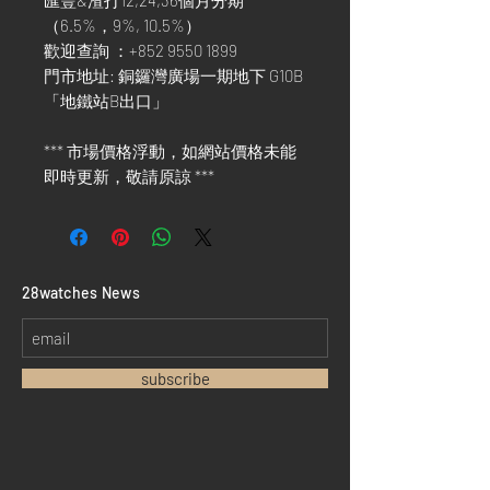
匯豐&渣打12,24,36個月分期
（6.5%，9%, 10.5%）
歡迎查詢 ：+852 9550 1899
門市地址: 銅鑼灣廣場一期地下 G10B
「地鐵站B出口」
*** 市場價格浮動，如網站價格未能
即時更新，敬請原諒 ***
​28watches News
subscribe