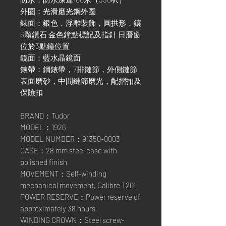
外圈：光滑磨光鋼外圈
錶面：銀色，浮雕裝飾，圓拱形，鑲
6顆鑽石 金色鐘點標記及指針 日曆窗
位於3點鐘位置
鏡面：藍水晶鏡面
錶帶：鋼錶帶，7排鏈節，外側鏈節
表面磨砂，中間鏈節磨光，配摺扣及
保險扣
BRAND：Tudor
MODEL：1926
MODEL NUMBER：91350-0003
CASE：28 mm steel case with
polished finish
MOVEMENT：Self-winding
mechanical movement, Calibre T201
POWER RESERVE：Power reserve of
approximately 38 hours
WINDING CROWN：Steel screw-