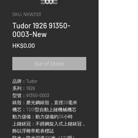
SKU: NXW3101
Tudor 1926 91350-
0003-New
Price
HK$0.00
Out of Stock
品牌：Tudor
系列：1926
型號：91350-0003
錶殼：磨光鋼錶殼，直徑28毫米
機芯：T201型自動上鏈機械機芯
動力儲備：動力儲備約38小時
上鏈錶冠：不銹鋼旋入式上鏈錶冠，
飾以浮雕帝舵表標誌
防水：防水深達100米（330呎）