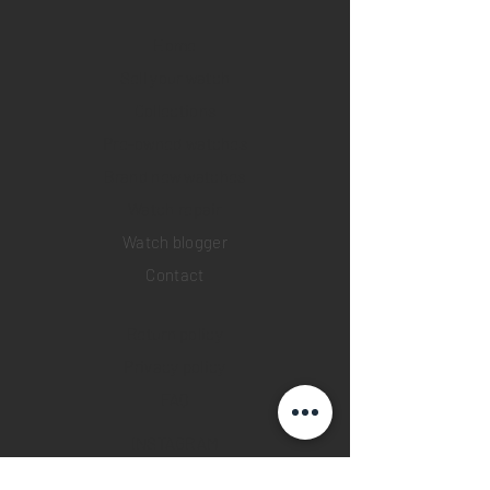
Home
Sell your watch
Collections
Pre-owned watches
Brand new watches
​Watch repair
Watch blogger
Contact
Return policy
Privacy policy
FAQ
INSTAGRAM
YOUTUBE