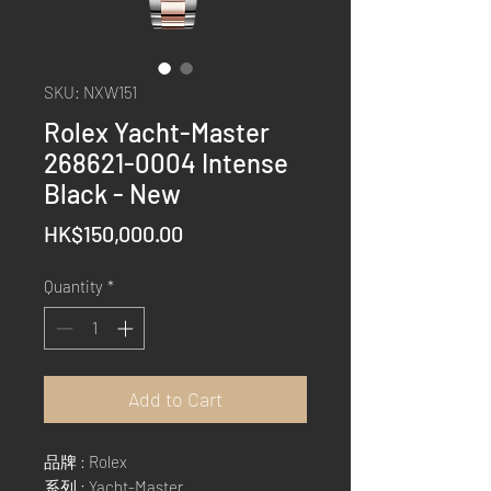
SKU: NXW151
Rolex Yacht-Master
268621-0004 Intense
Black - New
Price
HK$150,000.00
Quantity
*
Add to Cart
品牌 : Rolex
系列 : Yacht-Master