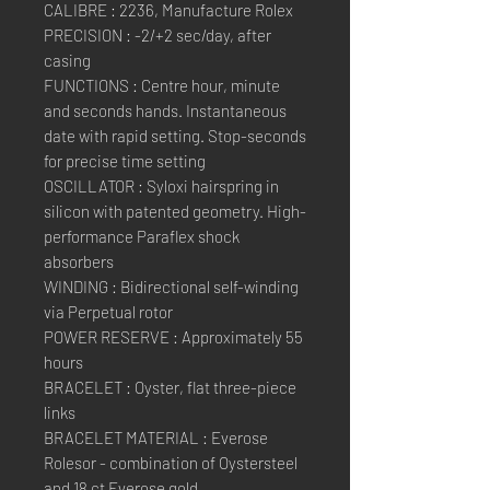
CALIBRE : 2236, Manufacture Rolex
PRECISION : -2/+2 sec/day, after
casing
FUNCTIONS : Centre hour, minute
and seconds hands. Instantaneous
date with rapid setting. Stop-seconds
for precise time setting
OSCILLATOR : Syloxi hairspring in
silicon with patented geometry. High-
performance Paraflex shock
absorbers
WINDING : Bidirectional self-winding
via Perpetual rotor
POWER RESERVE : Approximately 55
hours
BRACELET : Oyster, flat three-piece
links
BRACELET MATERIAL : Everose
Rolesor - combination of Oystersteel
and 18 ct Everose gold