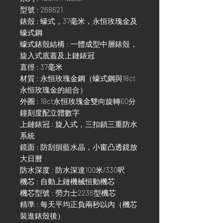
型號 : 268621
錶殼 : 蠔式，37毫米，永恒玫瑰金及
蠔式鋼
蠔式錶殼結構 : 一體成型中層錶殼，
旋入式底蓋及上鏈錶冠
直徑 : 37毫米
材質 : 永恒玫瑰金鋼（蠔式鋼與18ct
永恒玫瑰金的組合）
外圈 : 18ct永恒玫瑰金雙向旋轉60分
鐘刻度配立體數字
上鏈錶冠 : 旋入式，三扣鎖三重防水
系統
鏡面 : 防刮損藍水晶，小窗凸透鏡放
大日曆
防水深度 : 防水深達100米/330呎
機芯 : 自動上鏈機械恒動機芯
機芯型號 : 勞力士2236型機芯
精準 : 每天平均正負兩秒以內（機芯
裝進錶殼後）