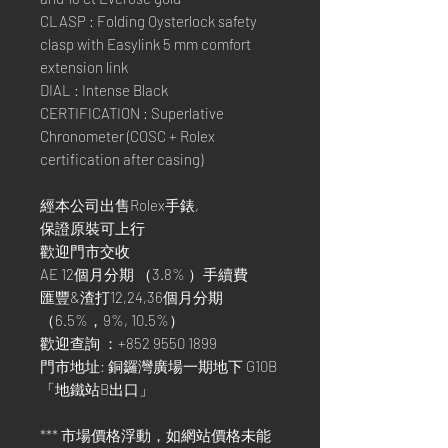
CLASP : Folding Oysterlock safety
clasp with Easylink 5 mm comfort
extension link
DIAL : Intense Black
CERTIFICATION : Superlative
Chronometer (COSC + Rolex
certification after casing)
經本公司出售Rolex手錶,
保證原裝可上行
歡迎門市交收
AE 12個月分期 （3.8% ）手續費
匯豐&渣打12,24,36個月分期
（6.5%，9%, 10.5%）
歡迎查詢 ：+852 9550 1899
門市地址: 銅鑼灣廣場一期地下 G10B
「地鐵站B出口」
*** 市場價格浮動，如網站價格未能