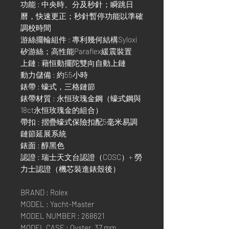
功能 : 中央時、分及秒針；瞬跳日
曆，快速更正；秒針暫停功能以準確
調校時間
游絲擺輪組件 : 專利幾何結構Syloxi
矽游絲；高性能Paraflex緩震裝置
上鏈 : 藉恒動擺陀雙向自動上鏈
動力儲備 : 約55小時
錶帶 : 蠔式，三格鏈節
錶帶材質 : 永恒玫瑰金鋼（蠔式鋼與
18ct永恒玫瑰金的組合）
帶扣 : 摺疊蠔式保險扣配5毫米易調
鏈節延展系統
錶面 : 醇黑色
認證 : 瑞士天文台認證（COSC）+ 勞
力士認證（機芯裝進錶殼後）
BRAND : Rolex
MODEL : Yacht-Master
MODEL NUMBER : 268621
MODEL CASE : Oyster, 37 mm,