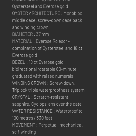
Oystersteel and Everose gold
OYSTER ARCHITECTURE : Monobloc
middle case, screw-down case back
and winding crown
DIAMETER : 37 mm
MATERIAL : Everose Rolesor -
combination of Oystersteel and 18 ct
Everose gold
BEZEL : 18 ct Everose gold
bidirectional rotatable 60-minute
graduated with raised numerals
WINDING CROWN : Screw-down,
Triplock triple waterproofness system
CRYSTAL : Scratch-resistant
sapphire, Cyclops lens over the date
WATER RESISTANCE : Waterproof to
100 metres / 330 feet
MOVEMENT : Perpetual, mechanical,
self-winding