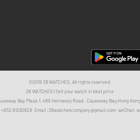
Privacy policy
FAQ
28 Watches App
©2019 28 WATCHES. All rights reserved.
28 WATCHES | Sell your watch in best price
auseway Bay Plaza 1, 489 Hennessy Road , Causeway Bay,Hong Ko
：
+852 61282828
Email :
28watchescompany@gmail.com
weChat: w