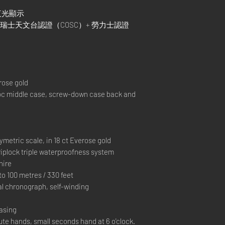
色夜光顯示
瑞士天文台認證（COSC）+ 勞力士認證
rose gold
 middle case, screw-down case back and
metric scale, in 18 ct Everose gold
lock triple waterproofness system
hire
 100 metres / 330 feet
 chronograph, self-winding
casing
e hands, small seconds hand at 6 o'clock.