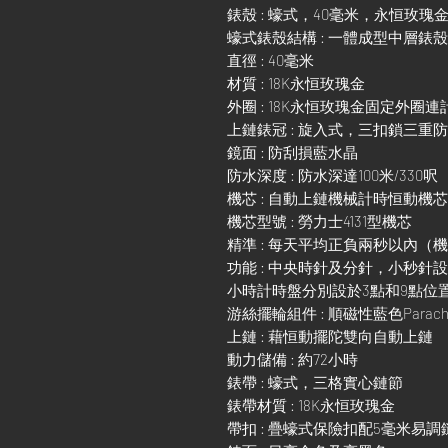
錶殼 : 蠔式，40毫米，永恒玫瑰
蠔式錶殼結構 : 一體成型中層錶
直徑 : 40毫米
材質 : 18K永恒玫瑰金
外圈 : 18K永恒玫瑰金固定外圈
上鏈錶冠 : 旋入式，三扣鎖三重
鏡面 : 防刮損藍水晶
防水深度 : 防水深達100米/330呎
機芯 : 自動上鏈機械計時恒動機芯
機芯型號 : 勞力士4131型機芯
精準 : 每天平均正負兩秒以內（
功能 : 中央時針及分針，小秒針
小時計時盤分別設於3點和9點位
游絲擺輪組件 : 順磁性藍色Parach
上鏈 : 藉恒動擺陀雙向自動上鏈
動力儲備 : 約72小時
錶帶 : 蠔式，三格實心鏈節
錶帶材質 : 18K永恒玫瑰金
帶扣 : 疊蠔式保險扣配5毫米易