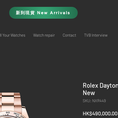
新到現貨 New Arrivals
ll Your Watches
Watch repair
Contact
TVB Interview
Rolex Dayto
New
SKU: NXR449
HK$490,000.00