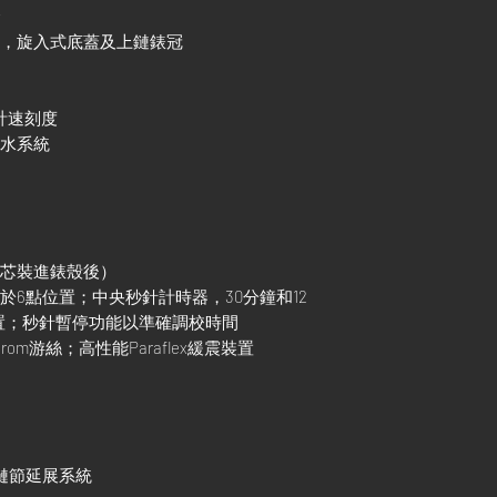
金
殼，旋入式底蓋及上鏈錶冠
連計速刻度
防水系統
機芯裝進錶殼後）
設於6點位置；中央秒針計時器，30分鐘和12
置；秒針暫停功能以準確調校時間
rom游絲；高性能Paraflex緩震裝置
調鏈節延展系統