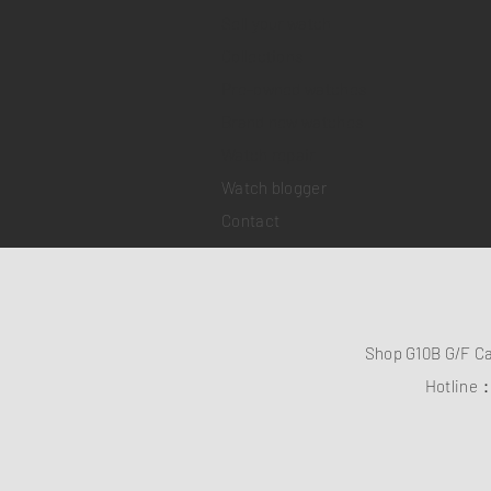
Sell your watch
Collections
Pre-owned watches
Brand new watches
​Watch repair
Watch blogger
Contact
Shop G10B G/F C
Hotline