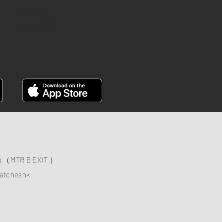
YOUTUBE
FACEBOOK
ng （MTR B EXIT ）
atcheshk