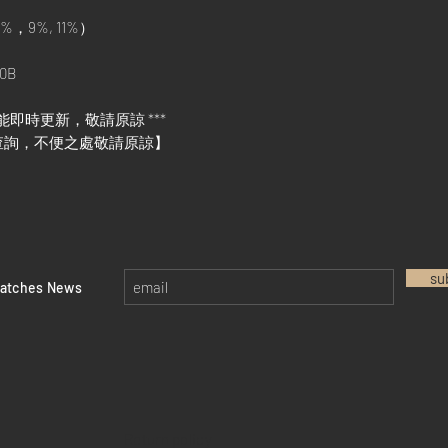
%，9%, 11%）
0B
能即時更新，敬請原諒 ***
查詢，不便之處敬請原諒】
su
watches News
Return policy