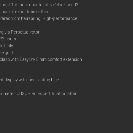
nd, 30-minute counter at 3 o'clock and 12-
onds for exact time setting
Parachrom hairspring. High-performance
ng via Perpetual rotor
72 hours
id links
se gold
 clasp with Easylink 5 mm comfort extension
t display with long-lasting blue
ometer (COSC + Rolex certification after