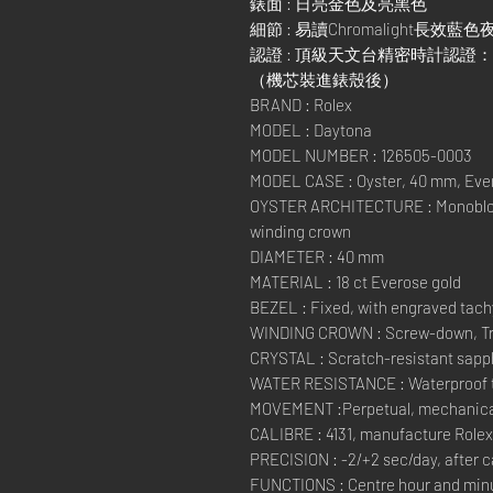
錶面 : 日亮金色及亮黑色
細節 : 易讀Chromalight長效藍
認證 : 頂級天文台精密時計認證：
（機芯裝進錶殼後）
BRAND : Rolex
MODEL : Daytona
MODEL NUMBER : 126505-0003
MODEL CASE : Oyster, 40 mm, Eve
OYSTER ARCHITECTURE : Monobloc
winding crown
DIAMETER : 40 mm
MATERIAL : 18 ct Everose gold
BEZEL : Fixed, with engraved tachy
WINDING CROWN : Screw-down, Trip
CRYSTAL : Scratch-resistant sapp
WATER RESISTANCE : Waterproof to
MOVEMENT :Perpetual, mechanical
CALIBRE : 4131, manufacture Rolex
PRECISION : -2/+2 sec/day, after 
FUNCTIONS : Centre hour and minut