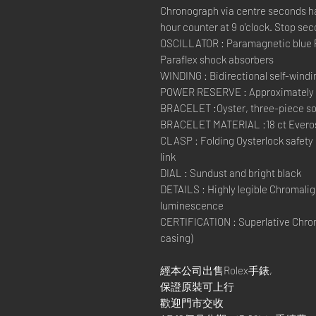
Chronograph via centre seconds ha
hour counter at 9 o'clock. Stop sec
OSCILLATOR : Paramagnetic blue 
Paraflex shock absorbers
WINDING : Bidirectional self-windi
POWER RESERVE : Approximately 
BRACELET :Oyster, three-piece sol
BRACELET MATERIAL :18 ct Evero
CLASP : Folding Oysterlock safety
link
DIAL : Sundust and bright black
DETAILS : Highly legible Chromaligh
luminescence
CERTIFICATION : Superlative Chron
casing)
經本公司出售Rolex手錶,
保證原裝可上行
歡迎門市交收