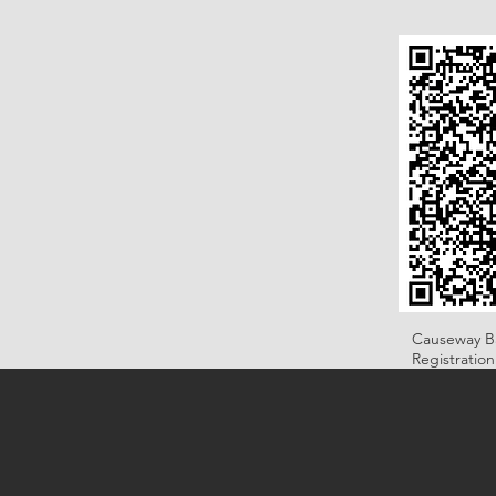
Causeway B
Registratio