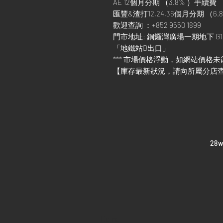
AE 12個月分期 （3.8% ）手續費
匯豐&渣打12,24,36個月分期 （6.8
歡迎查詢 ：+852 9550 1899
門市地址: 銅鑼灣廣場一期地下 G1
「地鐵站B出口」
*** 市場價格浮動，如網站價格未
【庫存最新狀況，請向所屬分店
​28
Home