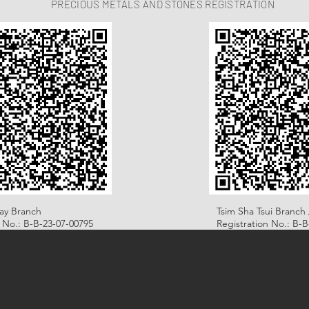
PRECIOUS METALS AND STONES REGISTRATION
ay Branch
Tsim Sha Tsui Branch 
n No.: B-B-23-07-00795
Registration No.: B-