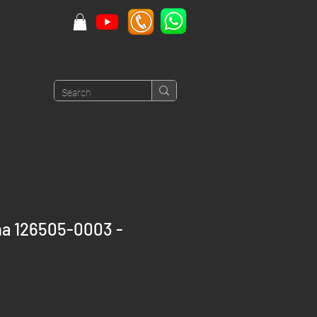
na 126505-0003 -
Price