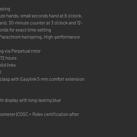
casing
e hands, small seconds hand at 6 o'clock.
nd, 30-minute counter at 3 o'clock and 12-
onds for exact time setting
Parachrom hairspring. High-performance
ng via Perpetual rotor
72 hours
id links
l
 clasp with Easylink 5 mm comfort extension
t display with long-lasting blue
ometer (COSC + Rolex certification after