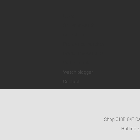
Home
Sell your watch
Collections
Pre-owned watches
Brand new watches
​Watch repair
Watch blogger
Contact
Shop G10B G/F C
Hotline