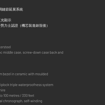
易調鏈節延展系統
色夜光顯示
）+ 勞力士認證（機芯裝進錶殼後）
ersteel
 middle case, screw-down case back and
 bezel in ceramic with moulded
lock triple waterproofness system
hire
 100 metres / 330 feet
l chronograph, self-winding