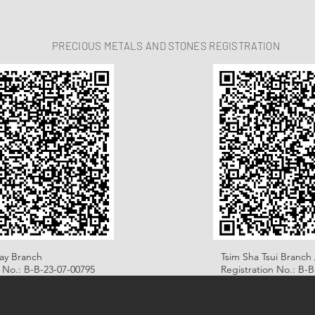
PRECIOUS METALS AND STONES REGISTRATION
ay Branch
Tsim Sha Tsui Branch 
n No.: B-B-23-07-00795
Registration No.: B-