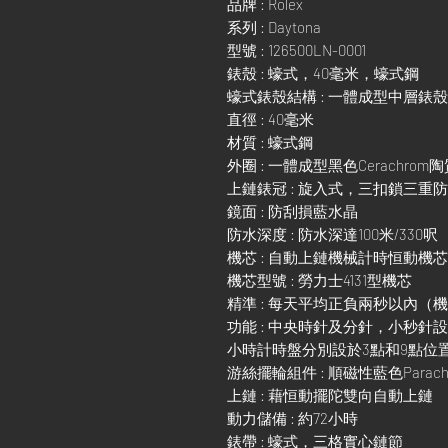
品牌 : Rolex
系列 : Daytona
型號 : 126500LN-0001
錶殼 : 蠔式，40毫米，蠔式鋼
蠔式錶殼結構 : 一體成型中層錶
直徑 : 40毫米
材質 : 蠔式鋼
外圈 : 一體成型黑色Cerachr
上鏈錶冠 : 旋入式，三扣鎖三重
鏡面 : 防刮損藍水晶
防水深度 : 防水深達100米/330呎
機芯 : 自動上鏈機械計時恒動機芯
機芯型號 : 勞力士4131型機芯
精準 : 每天平均正負兩秒以內（
功能 : 中央時針及分針，小秒針
小時計時盤分別設於3點和9點位
游絲擺輪組件 : 順磁性藍色Parach
上鏈 : 藉恒動擺陀雙向自動上鏈
動力儲備 : 約72小時
錶帶 : 蠔式，三格實心鏈節