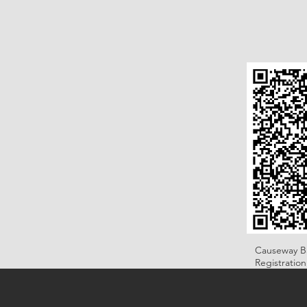
Causeway B
Registratio