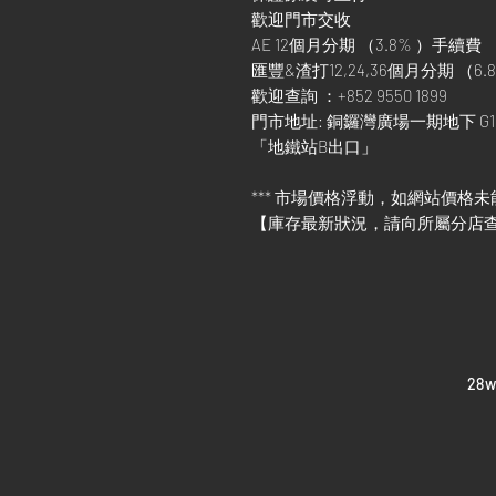
歡迎門市交收
AE 12個月分期 （3.8% ）手續費
匯豐&渣打12,24,36個月分期 （6.8
歡迎查詢 ：+852 9550 1899
門市地址: 銅鑼灣廣場一期地下 G1
「地鐵站B出口」
*** 市場價格浮動，如網站價格未
【庫存最新狀況，請向所屬分店
​28