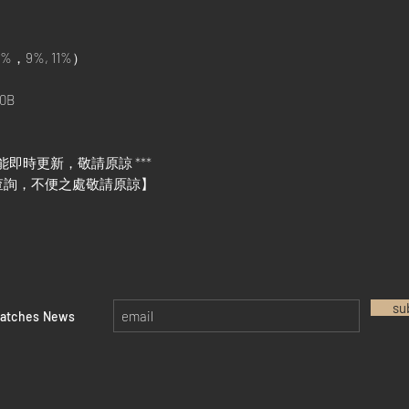
%，9%, 11%）
0B
能即時更新，敬請原諒 ***
查詢，不便之處敬請原諒】
su
watches News