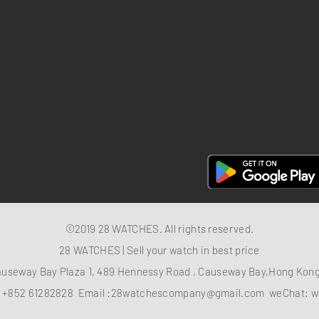
Return policy
Privacy policy
FAQ
28 Watches App
©2019 28 WATCHES. All rights reserved.
28 WATCHES | Sell your watch in best price
auseway Bay Plaza 1, 489 Hennessy Road , Causeway Bay,Hong Ko
：
+852 61282828
Email :
28watchescompany@gmail.com
weChat: w