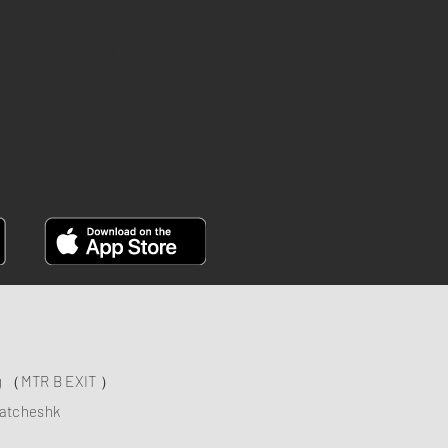
INSTAGRAM
YOUTUBE
FACEBOOK
ng （MTR B EXIT ）
atcheshk