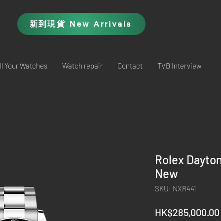
新到現貨 New Arrivals
ll Your Watches
Watch repair
Contact
TVB Interview
Rolex Dayto
New
SKU: NXR441
HK$285,000.00