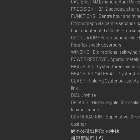
CALIBRE : 4131, manufacture Rolex
PRECISION : -2/+2 sec/day, after 
FUNCTIONS : Centre hour and minut
Chronograph via centre seconds ha
hour counter at 9 o'clock. Stop sec
OSCILLATOR : Paramagnetic blue 
Paraflex shock absorbers
WINDING : Bidirectional self-windi
POWER RESERVE : Approximately 
BRACELET : Oyster, three-piece sol
BRACELET MATERIAL : Oysterstee
CLASP : Folding Oysterlock safety
link
DIAL : White
DETAILS : Highly legible Chromaligh
luminescence
CERTIFICATION : Superlative Chron
casing)
經本公司出售Rolex手錶,
保證原裝可上行