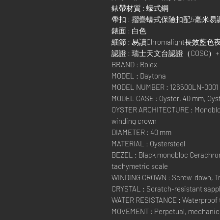
錶帶材質 : 蠔式鋼
帶扣 : 摺疊蠔式保險扣配5毫米
錶面 : 白色
細節 : 易讀Chromalight長效藍
認證 : 瑞士天文台認證（COSC
BRAND : Rolex
MODEL : Daytona
MODEL NUMBER : 126500LN-0001
MODEL CASE : Oyster, 40 mm, Oyst
OYSTER ARCHITECTURE : Monobloc
winding crown
DIAMETER : 40 mm
MATERIAL : Oystersteel
BEZEL : Black monobloc Cerachrom
tachymetric scale
WINDING CROWN : Screw-down, Trip
CRYSTAL : Scratch-resistant sapp
WATER RESISTANCE : Waterproof to
MOVEMENT : Perpetual, mechanica