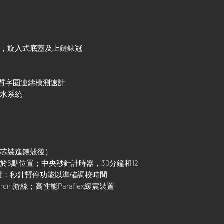
殼，旋入式底蓋及上鏈錶冠
om陶質字圈連鑄模測速計
防水系統
機芯裝進錶殼後）
設於6點位置；中央秒針計時器，30分鐘和12
置；秒針暫停功能以準確調校時間
rom游絲；高性能Paraflex緩震裝置