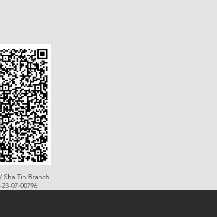
/ Sha Tin Branch
B-23-07-00796