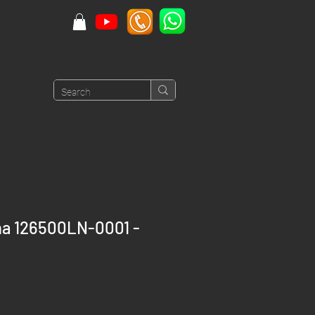
na 126500LN-0001 -
Price