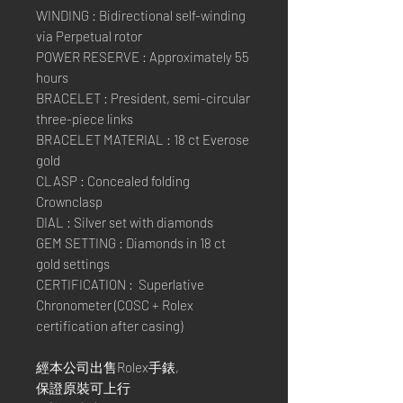
WINDING : Bidirectional self-winding
via Perpetual rotor
POWER RESERVE : Approximately 55
hours
BRACELET : President, semi-circular
three-piece links
BRACELET MATERIAL : 18 ct Everose
gold
CLASP : Concealed folding
Crownclasp
DIAL : Silver set with diamonds
GEM SETTING : Diamonds in 18 ct
gold settings
CERTIFICATION : Superlative
Chronometer (COSC + Rolex
certification after casing)
經本公司出售Rolex手錶,
保證原裝可上行