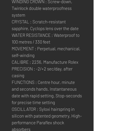
WINDING CROWN : Screw-down,
Twinlock double waterproofness
system
CRYSTAL : Scratch-resistant
sapphire, Cyclops lens over the date
WATER RESISTANCE : Waterproof to
100 metres / 330 feet
MOVEMENT : Perpetual, mechanical,
self-winding
CALIBRE : 2236, Manufacture Rolex
PRECISION : -2/+2 sec/day, after
casing
FUNCTIONS : Centre hour, minute
and seconds hands. Instantaneous
date with rapid setting. Stop-seconds
for precise time setting
OSCILLATOR : Syloxi hairspring in
silicon with patented geometry. High-
performance Paraflex shock
absorbers