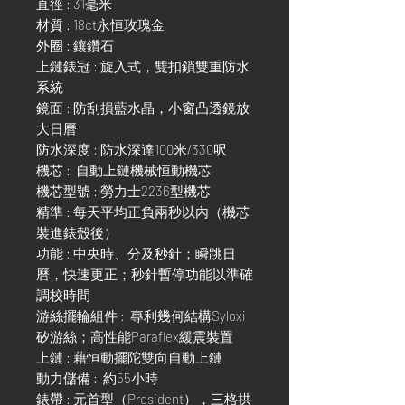
直徑 : 31毫米
材質 : 18ct永恒玫瑰金
外圈 : 鑲鑽石
上鏈錶冠 : 旋入式，雙扣鎖雙重防水
系統
鏡面 : 防刮損藍水晶，小窗凸透鏡放
大日曆
防水深度 : 防水深達100米/330呎
機芯 : 自動上鏈機械恒動機芯
機芯型號 : 勞力士2236型機芯
精準 : 每天平均正負兩秒以內（機芯
裝進錶殼後）
功能 : 中央時、分及秒針；瞬跳日
曆，快速更正；秒針暫停功能以準確
調校時間
游絲擺輪組件 : 專利幾何結構Syloxi
矽游絲；高性能Paraflex緩震裝置
上鏈 : 藉恒動擺陀雙向自動上鏈
動力儲備 : 約55小時
錶帶 : 元首型（President），三格拱