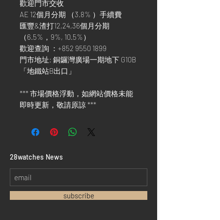
歡迎門市交收
AE 12個月分期 （3.8% ）手續費
匯豐&渣打12,24,36個月分期
（6.5%，9%, 10.5%）
歡迎查詢 ：+852 9550 1899
門市地址: 銅鑼灣廣場一期地下 G10B
「地鐵站B出口」
*** 市場價格浮動，如網站價格未能
即時更新，敬請原諒 ***
​28watches News
subscribe