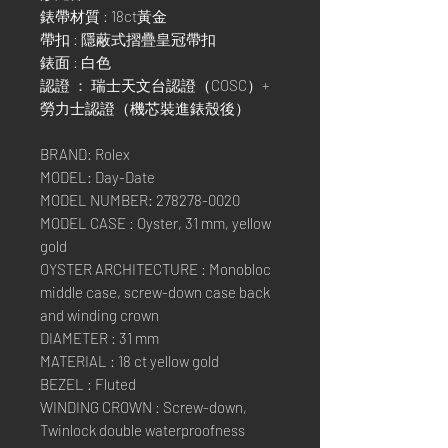
錶帶材質 : 18ct黃金
帶扣 : 隱蔽式摺疊皇冠帶扣
錶面 : 白色
認證 ： 瑞士天文台認證（COSC）+
勞力士認證（機芯裝進錶殼後）
BRAND: Rolex
MODEL: Day-Date
MODEL NUMBER: 278278-0020
MODEL CASE : Oyster, 31 mm, yellow
gold
OYSTER ARCHITECTURE : Monobloc
middle case, screw-down case back
and winding crown
DIAMETER : 31 mm
MATERIAL : 18 ct yellow gold
BEZEL : Fluted
WINDING CROWN : Screw-down,
Twinlock double waterproofness