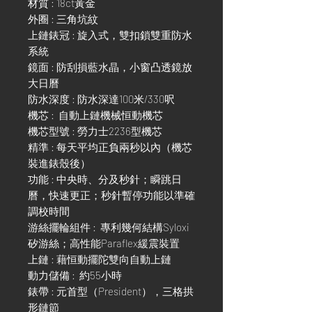
材質 : 18ct黃金
外圈 : 三角坑紋
上鏈錶冠 : 旋入式，雙扣鎖雙重防水
系統
鏡面 : 防刮損藍水晶，小窗凸透鏡放
大日曆
防水深度 : 防水深達100米/330呎
機芯 : 自動上鏈機械恒動機芯
機芯型號 : 勞力士2236型機芯
精準 : 每天平均正負兩秒以內（機芯
裝進錶殼後）
功能 : 中央時、分及秒針；瞬跳日
曆，快速更正；秒針暫停功能以準確
調校時間
游絲擺輪組件 : 專利幾何結構Syloxi
矽游絲；高性能Paraflex緩震裝置
上鏈 : 藉恒動擺陀雙向自動上鏈
動力儲備 : 約55小時
錶帶 : 元首型（President），三格拱
形鏈節