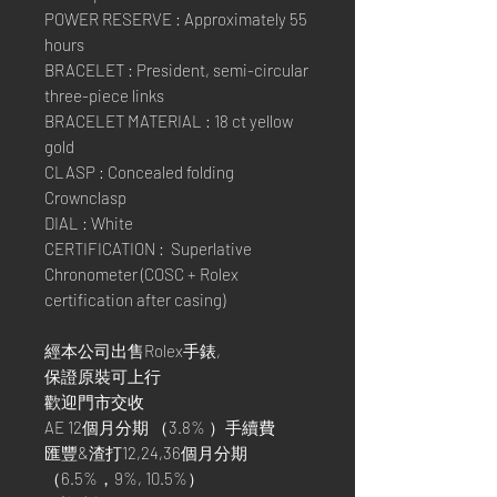
POWER RESERVE : Approximately 55
hours
BRACELET : President, semi-circular
three-piece links
BRACELET MATERIAL : 18 ct yellow
gold
CLASP : Concealed folding
Crownclasp
DIAL : White
CERTIFICATION : Superlative
Chronometer (COSC + Rolex
certification after casing)
經本公司出售Rolex手錶,
保證原裝可上行
歡迎門市交收
AE 12個月分期 （3.8% ）手續費
匯豐&渣打12,24,36個月分期
（6.5%，9%, 10.5%）