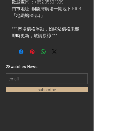
歡迎查詢 ：+852 9550 1899
門市地址: 銅鑼灣廣場一期地下 G10B
「地鐵站B出口」
*** 市場價格浮動，如網站價格未能
即時更新，敬請原諒 ***
​28watches News
subscribe