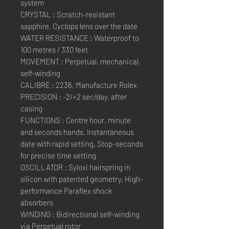
system
CRYSTAL : Scratch-resistant
sapphire, Cyclops lens over the date
WATER RESISTANCE : Waterproof to
100 metres / 330 feet
MOVEMENT : Perpetual, mechanical,
self-winding
CALIBRE : 2236, Manufacture Rolex
PRECISION : -2/+2 sec/day, after
casing
FUNCTIONS : Centre hour, minute
and seconds hands. Instantaneous
date with rapid setting. Stop-seconds
for precise time setting
OSCILLATOR : Syloxi hairspring in
silicon with patented geometry. High-
performance Paraflex shock
absorbers
WINDING : Bidirectional self-winding
via Perpetual rotor