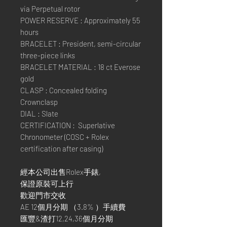
via Perpetual rotor
POWER RESERVE : Approximately 55
hours
BRACELET : President, semi-circular
three-piece links
BRACELET MATERIAL : 18 ct Everose
gold
CLASP : Concealed folding
Crownclasp
DIAL : Slate
CERTIFICATION : Superlative
Chronometer (COSC + Rolex
certification after casing)
經本公司出售Rolex手錶,
保證原裝可上行
歡迎門市交收
AE 12個月分期 （3.8% ）手續費
匯豐&渣打12,24,36個月分期