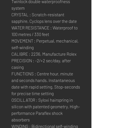
Twinlock double waterproofness
system
CRYSTAL : Scratch-resistant
sapphire, Cyclops lens over the date
WATER RESISTANCE : Waterproof to
100 metres / 330 feet
MOVEMENT : Perpetual, mechanical,
self-winding
CALIBRE : 2236, Manufacture Rolex
PRECISION : -2/+2 sec/day, after
casing
FUNCTIONS : Centre hour, minute
and seconds hands. Instantaneous
date with rapid setting. Stop-seconds
for precise time setting
OSCILLATOR : Syloxi hairspring in
silicon with patented geometry. High-
performance Paraflex shock
absorbers
WINDING : Bidirectional self-winding