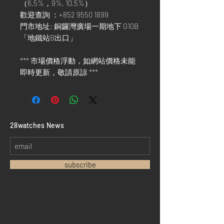
（6.5%，9%, 10.5%）
歡迎查詢 ：+852 9550 1899
門市地址: 銅鑼灣廣場一期地下 G10B
「地鐵站B出口」
*** 市場價格浮動，如網站價格未能
即時更新，敬請原諒 ***
​28watches News
subscribe