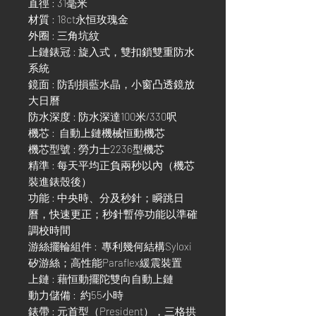
直徑 : 31毫米
材質 : 18ct永恒玫瑰金
外圈 : 三角坑紋
上鏈錶冠 : 旋入式，雙扣鎖雙重防水
系統
鏡面 : 防刮損藍水晶，小窗凸透鏡放
大日曆
防水深度 : 防水深達100米/330呎
機芯 : 自動上鏈機械恒動機芯
機芯型號 : 勞力士2236型機芯
精準 : 每天平均正負兩秒以內（機芯
裝進錶殼後）
功能 : 中央時、分及秒針；瞬跳日
曆，快速更正；秒針暫停功能以準確
調校時間
游絲擺輪組件 : 專利幾何結構Syloxi
矽游絲；高性能Paraflex緩震裝置
上鏈 : 藉恒動擺陀雙向自動上鏈
動力儲備 : 約55小時
錶帶 : 元首型（President），三格拱