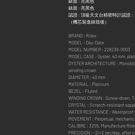
錶面 : 亮黑色
錶面 : 亮黑色
認證 : 頂級天文台精密時計認證：
（機芯裝進錶殼後）
BRAND : Rolex
MODEL : Day-Date
MODEL NUMBER : 228236-0003
MODEL CASE : Oyster, 40 mm, pla
OYSTER ARCHITECTURE : Monobloc
winding crown
DIAMETER : 40 mm
MATERIAL : Platinum
BEZEL : Fluted
WINDING CROWN : Screw-down, Tw
CRYSTAL : Scratch-resistant sapph
WATER RESISTANCE : Waterproof to
MOVEMENT : Perpetual, mechanical
CALIBRE : 3255, Manufacture Rol
PRECISION : -2/+2 sec/day, after 