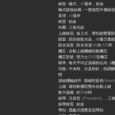
錶殼 : 蠔式，40毫米，鉑金
蠔式錶殼結構 : 一體成型中層錶
直徑 : 40毫米
材質 : 鉑金
外圈 : 三角坑紋
上鏈錶冠 : 旋入式，雙扣鎖雙重
鏡面 : 防刮損藍水晶，小窗凸透
防水深度 : 防水深達100米/330呎
機芯 : 自動上鏈機械恒動機芯
機芯型號 : 勞力士3255型機芯
精準 : 每天平均正負兩秒以內（
功能 : 中央時、分及秒針；快
間
游絲擺輪組件 : 順磁性藍色Parach
上鏈 : 藉恒動擺陀雙向自動上鏈
動力儲備 : 約70小時
錶帶 : 元首型（President），
錶帶材質 : 鉑金
帶扣 : 隱蔽式摺疊皇冠帶扣