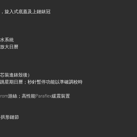
殼，旋入式底蓋及上鏈錶冠
防水系統
鏡放大日曆
機芯裝進錶殼後）
調瞬跳星期日曆；秒針暫停功能以準確調校時
rom游絲；高性能Paraflex緩震裝置
三格拱形鏈節