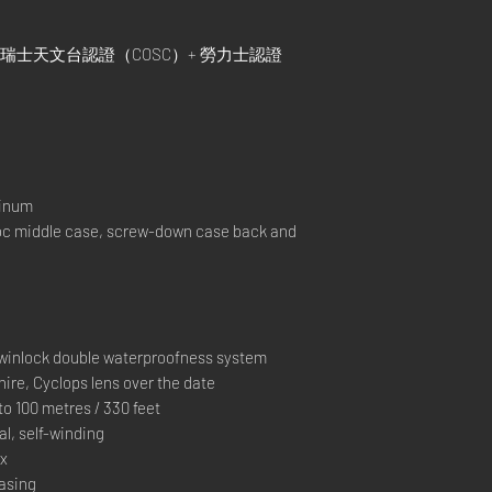
瑞士天文台認證（COSC）+ 勞力士認證
tinum
 middle case, screw-down case back and
inlock double waterproofness system
ire, Cyclops lens over the date
 100 metres / 330 feet
, self-winding
ex
casing