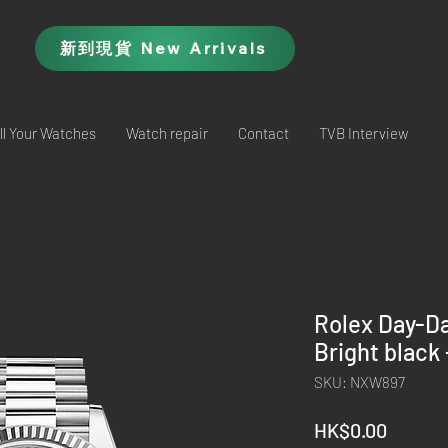
新到現貨 New Arrivals
ll Your Watches
Watch repair
Contact
TVB Interview
Rolex Day-D
Bright black
SKU: NXW897
Price
HK$0.00