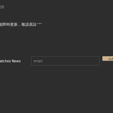
0B
能即時更新，敬請原諒 ***
su
watches News
Return policy
Privacy policy