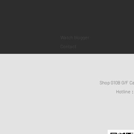
Collections
Pre-owned watches
Brand new watches
​Watch repair
Watch blogger
Contact
Shop G10B G/F C
Hotline