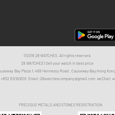
FAQ
28 Watches App
©2019 28 WATCHES. All rights reserved.
28 WATCHES | Sell your watch in best price
auseway Bay Plaza 1, 489 Hennessy Road , Causeway Bay,Hong Ko
：
+852 61282828
Email :
28watchescompany@gmail.com
weChat: w
PRECIOUS METALS AND STONES REGISTRATION