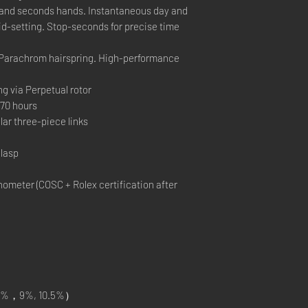
and seconds hands. Instantaneous day and
pid-setting. Stop-seconds for precise time
Parachrom hairspring. High-performance
ng via Perpetual rotor
70 hours
ar three-piece links
lasp
ometer (COSC + Rolex certification after
%，9%, 10.5%）