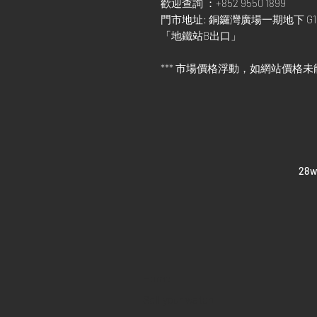
歡迎查詢 ：+852 9550 1899
門市地址: 銅鑼灣廣場一期地下 G1
「地鐵站B出口」
*** 市場價格浮動，如網站價格未
​28
Home
Sell your watch