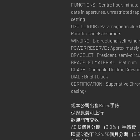
FUNCTIONS : Centre hour, minute 
date in apertures, unrestricted ra
setting
OSCILLATOR : Paramagnetic blue 
Paraflex shock absorbers
WINDING : Bidirectional self-windi
POWER RESERVE : Approximately 
BRACELET : President, semi-circul
BRACELET MATERIAL : Platinum
CLASP : Concealed folding Crownc
DIAL : Bright black
CERTIFICATION : Superlative Chron
casing)
經本公司出售Rolex手錶,
保證原裝可上行
歡迎門市交收
AE 12個月分期 （3.8% ）手續費
匯豐&渣打12,24,36個月分期 （6.5