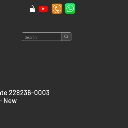
ate 228236-0003
 - New