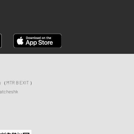
FACEBOOK
ng （MTR B EXIT ）
atcheshk