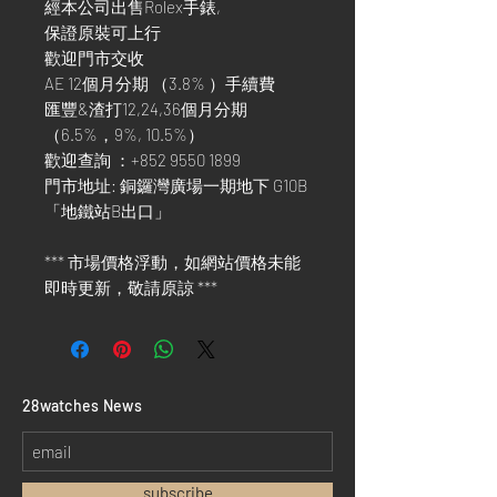
經本公司出售Rolex手錶,
保證原裝可上行
歡迎門市交收
AE 12個月分期 （3.8% ）手續費
匯豐&渣打12,24,36個月分期
（6.5%，9%, 10.5%）
歡迎查詢 ：+852 9550 1899
門市地址: 銅鑼灣廣場一期地下 G10B
「地鐵站B出口」
*** 市場價格浮動，如網站價格未能
即時更新，敬請原諒 ***
​28watches News
subscribe