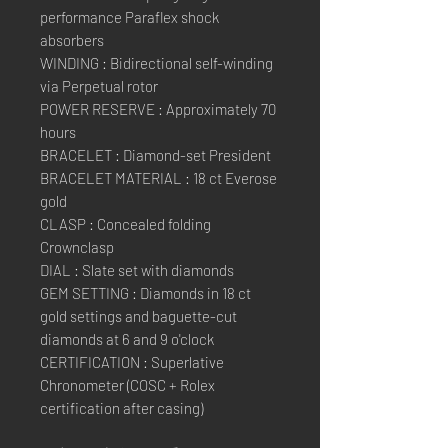
performance Paraflex shock
absorbers
WINDING : Bidirectional self-winding
via Perpetual rotor
POWER RESERVE : Approximately 70
hours
BRACELET : Diamond-set President
BRACELET MATERIAL : 18 ct Everose
gold
CLASP : Concealed folding
Crownclasp
DIAL : Slate set with diamonds
GEM SETTING : Diamonds in 18 ct
gold settings and baguette-cut
diamonds at 6 and 9 o'clock
CERTIFICATION : Superlative
Chronometer (COSC + Rolex
certification after casing)