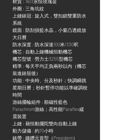
材質 : 18ct永恒玫瑰金
外圈 : 三角坑紋
上鏈錶冠 : 旋入式，雙扣鎖雙重防水
系統
鏡面 : 防刮損藍水晶，小窗凸透鏡放
大日曆
防水深度 : 防水深達100米/330呎
機芯 : 自動上鏈機械恒動機芯
機芯型號 : 勞力士3255型機芯
精準 : 每天平均正負兩秒以內（機芯
裝進錶殼後）
功能 : 中央時、分及秒針；快調瞬跳
星期日曆；秒針暫停功能以準確調校
時間
游絲擺輪組件 : 順磁性藍色
Parachrom游絲；高性能Paraflex緩
震裝置
上鏈 : 藉恒動擺陀雙向自動上鏈
動力儲備 : 約70小時
錶帶 : 鑲鑽元首型（President）