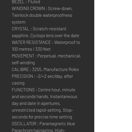
BEZEL : Fluted
WINDING CROWN : Screw-down,
Twinlock double waterproofness
system
CRYSTAL : Scratch-resistant
sapphire, Cyclops lens over the date
WATER RESISTANCE : Waterproof to
100 metres / 330 feet
MOVEMENT : Perpetual, mechanical,
self-winding
CALIBRE : 3255, Manufacture Rolex
PRECISION : -2/+2 sec/day, after
casing
FUNCTIONS : Centre hour, minute
and seconds hands. Instantaneous
day and date in apertures,
unrestricted rapid-setting. Stop-
seconds for precise time setting
OSCILLATOR : Paramagnetic blue
Parachrom hairspring. High-