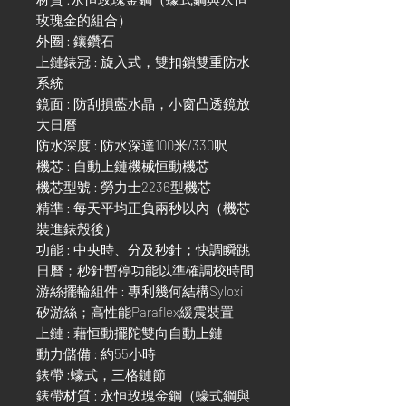
玫瑰金的組合）
外圈 : 鑲鑽石
上鏈錶冠 : 旋入式，雙扣鎖雙重防水
系統
鏡面 : 防刮損藍水晶，小窗凸透鏡放
大日曆
防水深度 : 防水深達100米/330呎
機芯 : 自動上鏈機械恒動機芯
機芯型號 : 勞力士2236型機芯
精準 : 每天平均正負兩秒以內（機芯
裝進錶殼後）
功能 : 中央時、分及秒針；快調瞬跳
日曆；秒針暫停功能以準確調校時間
游絲擺輪組件 : 專利幾何結構Syloxi
矽游絲；高性能Paraflex緩震裝置
上鏈 : 藉恒動擺陀雙向自動上鏈
動力儲備 : 約55小時
錶帶 :蠔式，三格鏈節
錶帶材質 : 永恒玫瑰金鋼（蠔式鋼與