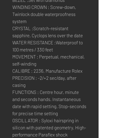
BEZEL :Set with diamonds
WINDING CROWN : Screw-down,
Twinlock double waterproofness
system
CRYSTAL :Scratch-resistant
sapphire, Cyclops lens over the date
WATER RESISTANCE :Waterproof to
100 metres / 330 feet
MOVEMENT : Perpetual, mechanical,
self-winding
CALIBRE : 2236, Manufacture Rolex
PRECISION : -2/+2 sec/day, after
casing
FUNCTIONS : Centre hour, minute
and seconds hands. Instantaneous
date with rapid setting. Stop-seconds
for precise time setting
OSCILLATOR : Syloxi hairspring in
silicon with patented geometry. High-
performance Paraflex shock