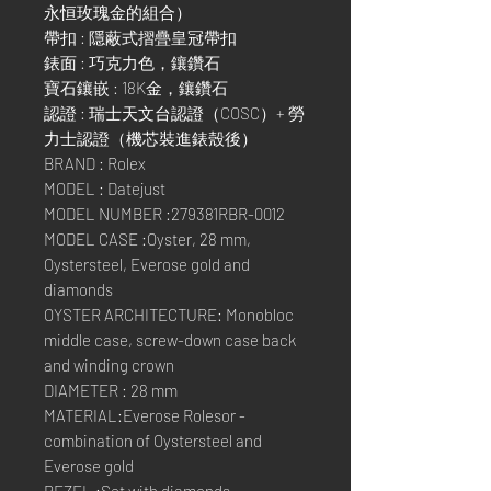
永恒玫瑰金的組合）
帶扣 : 隱蔽式摺疊皇冠帶扣
錶面 : 巧克力色，鑲鑽石
寶石鑲嵌 : 18K金，鑲鑽石
認證 : 瑞士天文台認證（COSC）+ 勞
力士認證（機芯裝進錶殼後）
BRAND : Rolex
MODEL : Datejust
MODEL NUMBER :279381RBR-0012
MODEL CASE :Oyster, 28 mm,
Oystersteel, Everose gold and
diamonds
OYSTER ARCHITECTURE: Monobloc
middle case, screw-down case back
and winding crown
DIAMETER : 28 mm
MATERIAL:Everose Rolesor -
combination of Oystersteel and
Everose gold