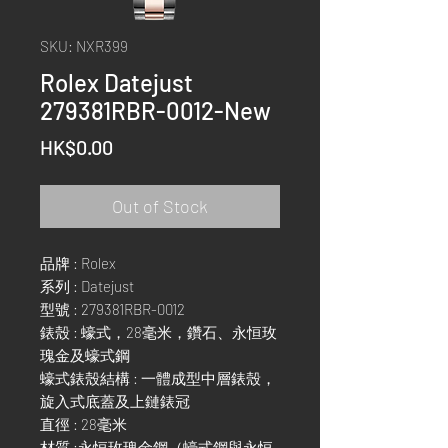
SKU: NXR399
Rolex Datejust
279381RBR-0012-New
Price
HK$0.00
Out of Stock
品牌 : Rolex
系列 : Datejust
型號 : 279381RBR-0012
錶殼 : 蠔式，28毫米，鑽石、永恒玫
瑰金及蠔式鋼
蠔式錶殼結構 : 一體成型中層錶殼，
旋入式底蓋及上鏈錶冠
直徑 : 28毫米
材質 :永恒玫瑰金鋼（蠔式鋼與永恒