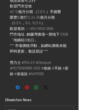
保證原裝可上行
歡迎門市交收
AE 12個月分期 （3.8% ）手續費
匯豐&渣打12,24,36個月分期
（6.5%，9%, 10.5%）
歡迎查詢 ：+852 9550 1899
門市地址: 銅鑼灣廣場一期地下 G10B
「地鐵站B出口」
*** 市場價格浮動，如網站價格未能
即時更新，敬請原諒 ***
勞力士 #ROLEX #Datejust
#M279381RBR-0012 #收錶 #手錶 #新
錶 #保值款 #NXR399
​28watches News