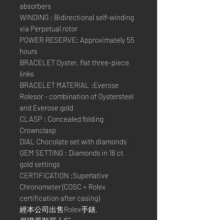
absorbers
WINDING : Bidirectional self-winding
via Perpetual rotor
POWER RESERVE: Approximately 55
hours
BRACELET Oyster, flat three-piece
links
BRACELET MATERIAL :Everose
Rolesor - combination of Oystersteel
and Everose gold
CLASP : Concealed folding
Crownclasp
DIAL Chocolate set with diamonds
GEM SETTING : Diamonds in 18 ct
gold settings
CERTIFICATION :Superlative
Chronometer (COSC + Rolex
certification after casing)
經本公司出售Rolex手錶,