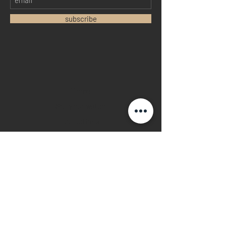
subscribe
Home
Sell your watch
Collections
Pre-owned watches
Brand new watches
​Watch repair
Watch blogger
Contact
Return policy