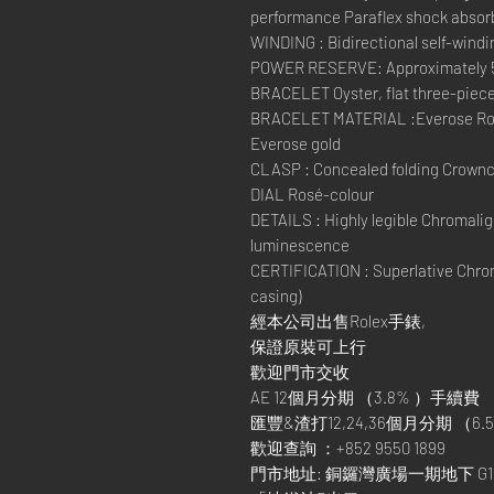
performance Paraflex shock absor
WINDING : Bidirectional self-windi
POWER RESERVE: Approximately 
BRACELET Oyster, flat three-piece
BRACELET MATERIAL :Everose Role
Everose gold
CLASP : Concealed folding Crownc
DIAL Rosé-colour
DETAILS : Highly legible Chromaligh
luminescence
CERTIFICATION : Superlative Chron
casing)
經本公司出售Rolex手錶,
保證原裝可上行
歡迎門市交收
AE 12個月分期 （3.8% ）手續費
匯豐&渣打12,24,36個月分期 （6.5
歡迎查詢 ：+852 9550 1899
門市地址: 銅鑼灣廣場一期地下 G1