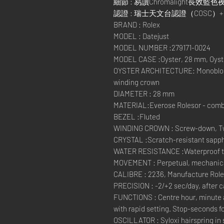
細節 : 易讀Chromalight長效藍
認證 : 瑞士天文台認證（COSC
BRAND : Rolex
MODEL : Datejust
MODEL NUMBER :279171-0024
MODEL CASE :Oyster, 28 mm, Oyste
OYSTER ARCHITECTURE: Monobloc 
winding crown
DIAMETER : 28 mm
MATERIAL:Everose Rolesor - combi
BEZEL :Fluted
WINDING CROWN : Screw-down, Tw
CRYSTAL :Scratch-resistant sapphi
WATER RESISTANCE :Waterproof to 
MOVEMENT : Perpetual, mechanical
CALIBRE : 2236, Manufacture Rol
PRECISION : -2/+2 sec/day, after 
FUNCTIONS : Centre hour, minute 
with rapid setting. Stop-seconds fo
OSCILLATOR : Syloxi hairspring in 