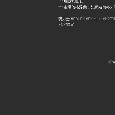
「地鐵站B出口」
*** 市場價格浮動，如網站價格未
勞力士 #ROLEX #Datejust #M2
#NXR340
​28
Home
Sell your watch