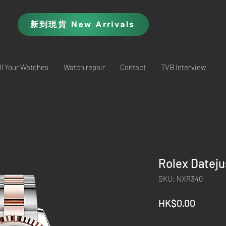
新到現貨 New Arrivals
ll Your Watches
Watch repair
Contact
TVB Interview
Rolex Datej
SKU: NXR340
Price
HK$0.00