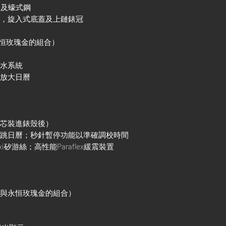
金及蠔式鋼
殼，旋入式底蓋及上鏈錶冠
永恒玫瑰金的組合）
防水系統
鏡放大日曆
機芯裝進錶殼後）
調瞬跳日曆；秒針暫停功能以準確調校時間
xi矽游絲；高性能Paraflex緩震裝置
鋼與永恒玫瑰金的組合）