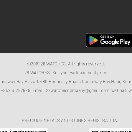
FAQ
28 Watches App
©2019 28 WATCHES. All rights reserved.
28 WATCHES | Sell your watch in best price
auseway Bay Plaza 1, 489 Hennessy Road , Causeway Bay,Hong Ko
：
+852 61282828
Email :
28watchescompany@gmail.com
weChat: w
PRECIOUS METALS AND STONES REGISTRATION