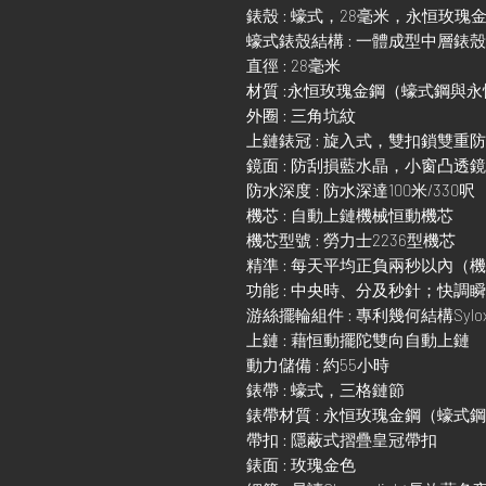
錶殼 : 蠔式，28毫米，永恒玫瑰
蠔式錶殼結構 : 一體成型中層錶
直徑 : 28毫米
材質 :永恒玫瑰金鋼（蠔式鋼與
外圈 : 三角坑紋
上鏈錶冠 : 旋入式，雙扣鎖雙重
鏡面 : 防刮損藍水晶，小窗凸透
防水深度 : 防水深達100米/330呎
機芯 : 自動上鏈機械恒動機芯
機芯型號 : 勞力士2236型機芯
精準 : 每天平均正負兩秒以內（
功能 : 中央時、分及秒針；快
游絲擺輪組件 : 專利幾何結構Sylo
上鏈 : 藉恒動擺陀雙向自動上鏈
動力儲備 : 約55小時
錶帶 : 蠔式，三格鏈節
錶帶材質 : 永恒玫瑰金鋼（蠔式
帶扣 : 隱蔽式摺疊皇冠帶扣
錶面 : 玫瑰金色