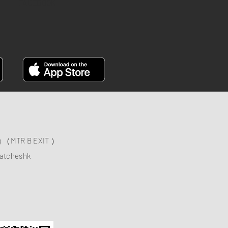
FACEBOOK
ng （MTR B EXIT ）
atcheshk