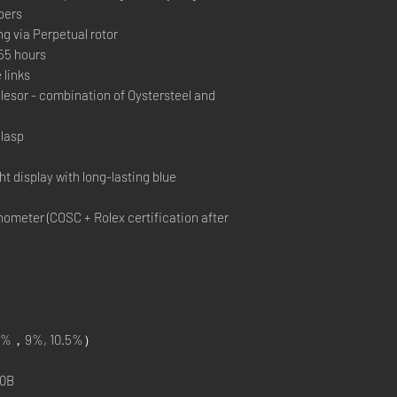
bers
ng via Perpetual rotor
55 hours
 links
sor - combination of Oystersteel and
lasp
t display with long-lasting blue
ometer (COSC + Rolex certification after
%，9%, 10.5%）
0B