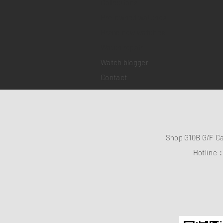
Collections
Pre-owned watches
Brand new watches
​Watch repair
Watch blogger
Contact
Shop G10B G/F C
Hotline