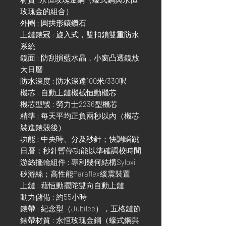
玫瑰金的組合）
外圈 : 圓拱形鑲鑽石
上鏈錶冠 : 旋入式，雙扣鎖雙重防水
系統
鏡面 : 防刮損藍水晶，小窗凸透鏡放
大日曆
防水深度 : 防水深達100米/330呎
機芯 : 自動上鏈機械恒動機芯
機芯型號 : 勞力士2236型機芯
精準 : 每天平均正負兩秒以內（機芯
裝進錶殼後）
功能 : 中央時、分及秒針；快調瞬跳
日曆；秒針暫停功能以準確調校時間
游絲擺輪組件 : 專利幾何結構Syloxi
矽游絲；高性能Paraflex緩震裝置
上鏈 : 藉恒動擺陀雙向自動上鏈
動力儲備 : 約55小時
錶帶 : 紀念型（Jubilee），五格鏈節
錶帶材質 : 永恒玫瑰金鋼（蠔式鋼與