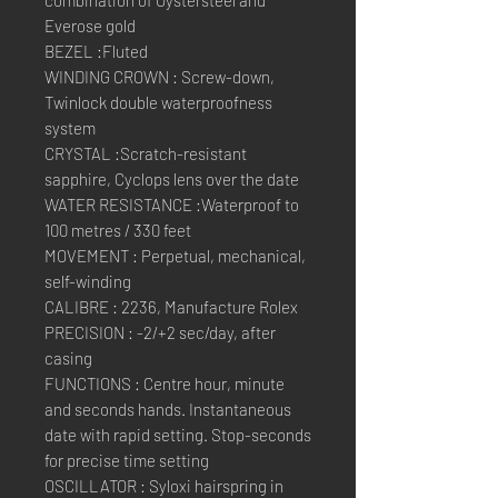
combination of Oystersteel and
Everose gold
BEZEL :Fluted
WINDING CROWN : Screw-down,
Twinlock double waterproofness
system
CRYSTAL :Scratch-resistant
sapphire, Cyclops lens over the date
WATER RESISTANCE :Waterproof to
100 metres / 330 feet
MOVEMENT : Perpetual, mechanical,
self-winding
CALIBRE : 2236, Manufacture Rolex
PRECISION : -2/+2 sec/day, after
casing
FUNCTIONS : Centre hour, minute
and seconds hands. Instantaneous
date with rapid setting. Stop-seconds
for precise time setting
OSCILLATOR : Syloxi hairspring in