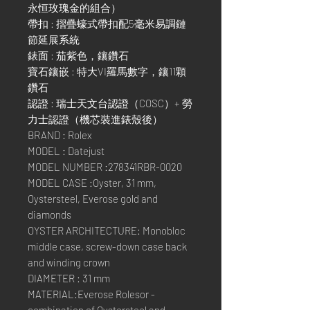
永恒玫瑰金的組合）
帶扣 : 摺疊蠔式帶扣配5毫米易調鏈
節延展系統
錶面 : 茄紫色，鑲鑽石
寶石鑲嵌 : 特大VI羅馬數字，鑲11顆
鑽石
認證 : 瑞士天文台認證（COSC）+ 勞
力士認證（機芯裝進錶殼後）
BRAND : Rolex
MODEL : Datejust
MODEL NUMBER :278341RBR-0020
MODEL CASE :Oyster, 31 mm,
Oystersteel, Everose gold and
diamonds
OYSTER ARCHITECTURE: Monobloc
middle case, screw-down case back
and winding crown
DIAMETER : 31 mm
MATERIAL:Everose Rolesor -