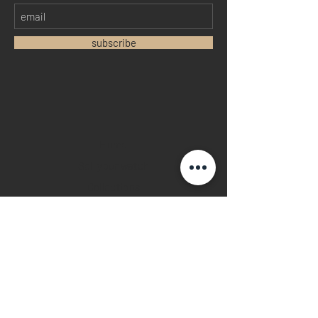
subscribe
Home
Sell your watch
Collections
Pre-owned watches
Brand new watches
​Watch repair
Watch blogger
Contact