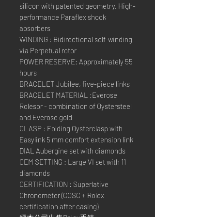
silicon with patented geometry. High-
performance Paraflex shock
absorbers
WINDING : Bidirectional self-winding
via Perpetual rotor
POWER RESERVE: Approximately 55
hours
BRACELET Jubilee, five-piece links
BRACELET MATERIAL :Everose
Rolesor - combination of Oystersteel
and Everose gold
CLASP : Folding Oysterclasp with
Easylink 5 mm comfort extension link
DIAL Aubergine set with diamonds
GEM SETTING : Large VI set with 11
diamonds
CERTIFICATION : Superlative
Chronometer (COSC + Rolex
certification after casing)