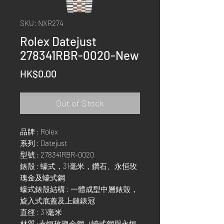
SKU: NXR274
Rolex Datejust
278341RBR-0020-New
Price
HK$0.00
Out of Stock
品牌 : Rolex
系列 : Datejust
型號 : 278341RBR-0020
錶殼 : 蠔式，31毫米，鑽石、永恒玫
瑰金及蠔式鋼
蠔式錶殼結構 : 一體成型中層錶殼，
旋入式底蓋及上鏈錶冠
直徑 : 31毫米
材質 :永恒玫瑰金鋼（蠔式鋼與永恒