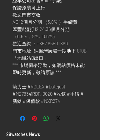
經本公司出售Rolex手錶,
保證原裝可上行
歡迎門市交收
AE 12個月分期 （3.8% ）手續費
匯豐&渣打12,24,36個月分期
（6.5%，9%, 10.5%）
歡迎查詢 ：+852 9550 1899
門市地址: 銅鑼灣廣場一期地下 G10B
「地鐵站B出口」
*** 市場價格浮動，如網站價格未能
即時更新，敬請原諒 ***
勞力士 #ROLEX #Datejust
#M278341RBR-0020 #收錶 #手錶 #
新錶 #保值款 #NXR274
​28watches News