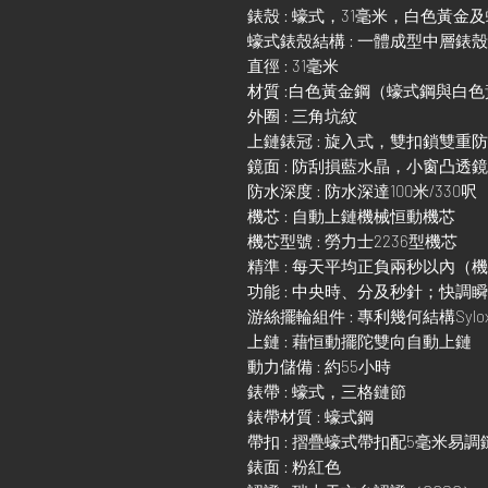
錶殼 : 蠔式，31毫米，白色黃金
蠔式錶殼結構 : 一體成型中層錶
直徑 : 31毫米
材質 :白色黃金鋼（蠔式鋼與白
外圈 : 三角坑紋
上鏈錶冠 : 旋入式，雙扣鎖雙重
鏡面 : 防刮損藍水晶，小窗凸透
防水深度 : 防水深達100米/330呎
機芯 : 自動上鏈機械恒動機芯
機芯型號 : 勞力士2236型機芯
精準 : 每天平均正負兩秒以內（
功能 : 中央時、分及秒針；快
游絲擺輪組件 : 專利幾何結構Sylo
上鏈 : 藉恒動擺陀雙向自動上鏈
動力儲備 : 約55小時
錶帶 : 蠔式，三格鏈節
錶帶材質 : 蠔式鋼
帶扣 : 摺疊蠔式帶扣配5毫米易
錶面 : 粉紅色