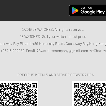
©2019 28 WATCHES. All rights reserved.
28 WATCHES | Sell your watch in best price
auseway Bay Plaza 1, 489 Hennessy Road , Causeway Bay,Hong Ko
：
+852 61282828
Email :
28watchescompany@gmail.com
weChat: w
PRECIOUS METALS AND STONES REGISTRATION