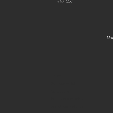
#NXR257
​28
Home
Sell your watch
Collections
Pre-owned watches
Brand new watches