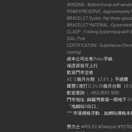
WINDING : Bidirectional self-windi
POWER RESERVE: Approximately 
BRACELET Oyster, flat three-piece
BRACELET MATERIAL :Oysterstee
CLASP : Folding Oysterclasp with 
DIAL Pink
CERTIFICATION : Superlative Chron
casing)
經本公司出售Rolex手錶,
保證原裝可上行
歡迎門市交收
AE 12個月分期 （3.8% ）手續費
匯豐&渣打12,24,36個月分期 （6.5
歡迎查詢 ：+852 9550 1899
門市地址: 銅鑼灣廣場一期地下 G1
「地鐵站B出口」
*** 市場價格浮動，如網站價格未
勞力士 #ROLEX #Datejust #M2