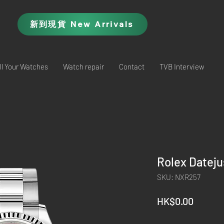
新到現貨 New Arrivals
ll Your Watches
Watch repair
Contact
TVB Interview
Rolex Datej
SKU: NXR257
Price
HK$0.00