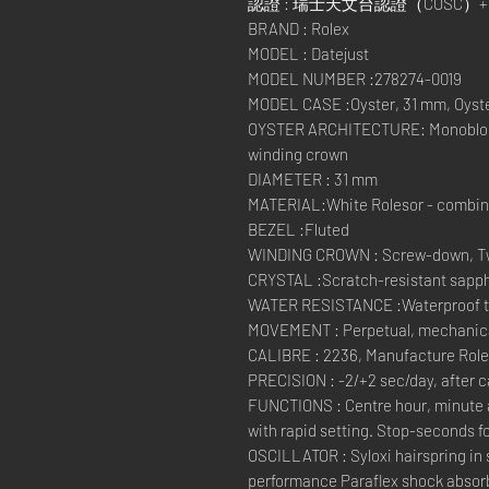
認證 : 瑞士天文台認證（COSC
BRAND : Rolex
MODEL : Datejust
MODEL NUMBER :278274-0019
MODEL CASE :Oyster, 31 mm, Oyste
OYSTER ARCHITECTURE: Monobloc 
winding crown
DIAMETER : 31 mm
MATERIAL:White Rolesor - combinat
BEZEL :Fluted
WINDING CROWN : Screw-down, Tw
CRYSTAL :Scratch-resistant sapphi
WATER RESISTANCE :Waterproof to 
MOVEMENT : Perpetual, mechanical
CALIBRE : 2236, Manufacture Rol
PRECISION : -2/+2 sec/day, after 
FUNCTIONS : Centre hour, minute 
with rapid setting. Stop-seconds fo
OSCILLATOR : Syloxi hairspring in 
performance Paraflex shock absor