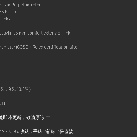
ng via Perpetual rotor
55 hours
 links
l
Easylink 5 mm comfort extension link
ometer (COSC + Rolex certification after
%，9%, 10.5%）
0B
能即時更新，敬請原諒 ***
78274-0019 #收錶 #手錶 #新錶 #保值款