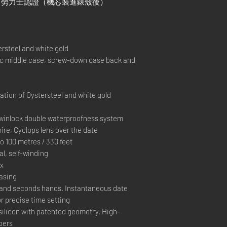
）+ 勞力士認證（機芯裝進錶殼後）
rsteel and white gold
middle case, screw-down case back and
ion of Oystersteel and white gold
inlock double waterproofness system
re, Cyclops lens over the date
100 metres / 330 feet
, self-winding
ex
casing
and seconds hands. Instantaneous date
r precise time setting
silicon with patented geometry. High-
bers