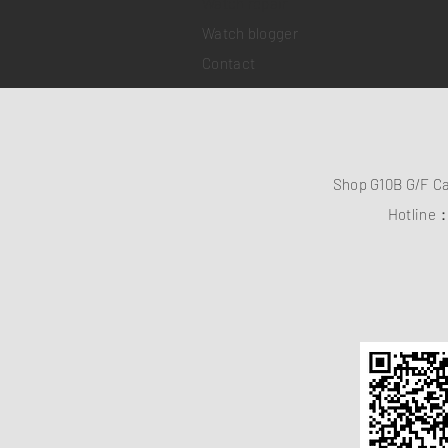
​Watch repair
Watch blogger
Contact
Shop G10B G/F C
Hotline