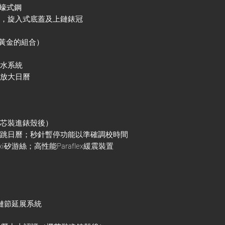
及蠔式鋼
殼，旋入式底蓋及上鏈錶冠
色黃金的組合）
防水系統
鏡放大日曆
機芯裝進錶殼後）
調瞬跳日曆；秒針暫停功能以準確調校時間
xi矽游絲；高性能Paraflex緩震裝置
調鏈節延展系統