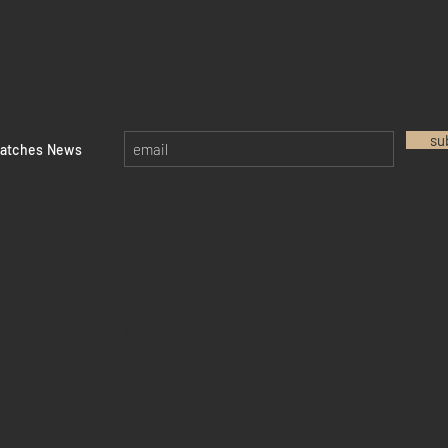
su
watches News
Return policy
Privacy policy
FAQ
28 Watches App