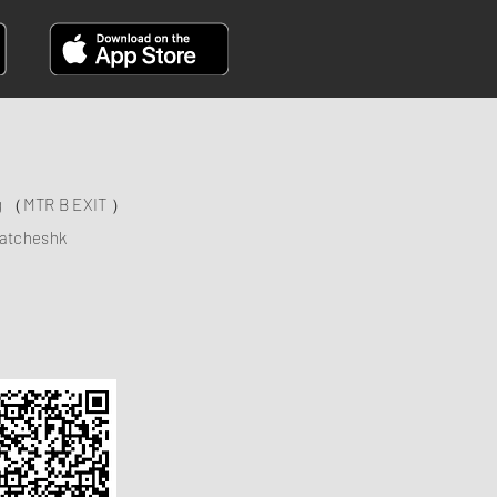
ng （MTR B EXIT ）
atcheshk