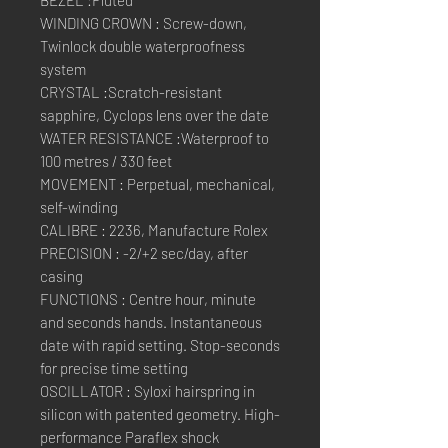
BEZEL :Fluted
WINDING CROWN : Screw-down,
Twinlock double waterproofness
system
CRYSTAL :Scratch-resistant
sapphire, Cyclops lens over the date
WATER RESISTANCE :Waterproof to
100 metres / 330 feet
MOVEMENT : Perpetual, mechanical,
self-winding
CALIBRE : 2236, Manufacture Rolex
PRECISION : -2/+2 sec/day, after
casing
FUNCTIONS : Centre hour, minute
and seconds hands. Instantaneous
date with rapid setting. Stop-seconds
for precise time setting
OSCILLATOR : Syloxi hairspring in
silicon with patented geometry. High-
performance Paraflex shock