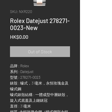
SKU: NXR220
Rolex Datejust 278271-
0023-New
Price
HK$0.00
Out of Stock
品牌 : Rolex
系列 : Datejust
型號 : 278271-0023
錶殼 : 蠔式，31毫米，永恒玫瑰金及
蠔式鋼
蠔式錶殼結構 : 一體成型中層錶殼，
旋入式底蓋及上鏈錶冠
直徑 : 31毫米
材質 :永恒玫瑰金鋼（蠔式鋼與永恒