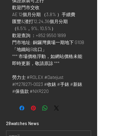
保證原裝可上行
歡迎門市交收
AE 12個月分期 （3.8% ）手續費
匯豐&渣打12,24,36個月分期
（6.5%，9%, 10.5%）
歡迎查詢 ：+852 9550 1899
門市地址: 銅鑼灣廣場一期地下 G10B
「地鐵站B出口」
*** 市場價格浮動，如網站價格未能
即時更新，敬請原諒 ***
勞力士 #ROLEX #Datejust
#M278271-0023 #收錶 #手錶 #新錶
#保值款 #NXR220
​28watches News