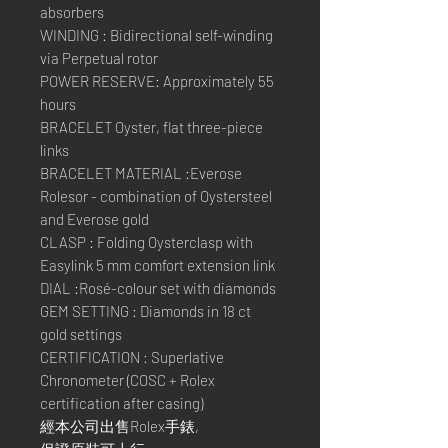
absorbers
WINDING : Bidirectional self-winding
via Perpetual rotor
POWER RESERVE: Approximately 55
hours
BRACELET Oyster, flat three-piece
links
BRACELET MATERIAL :Everose
Rolesor - combination of Oystersteel
and Everose gold
CLASP : Folding Oysterclasp with
Easylink 5 mm comfort extension link
DIAL :Rosé-colour set with diamonds
GEM SETTING : Diamonds in 18 ct
gold settings
CERTIFICATION : Superlative
Chronometer (COSC + Rolex
certification after casing)
經本公司出售Rolex手錶,