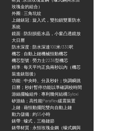
玫瑰金的組合）
外圈 : 三角坑紋
上鏈錶冠 : 旋入式，雙扣鎖雙重防水
系統
鏡面 : 防刮損藍水晶，小窗凸透鏡放
大日曆
防水深度 : 防水深達100米/330呎
機芯 : 自動上鏈機械恒動機芯
機芯型號 : 勞力士2236型機芯
精準 : 每天平均正負兩秒以內（機芯
裝進錶殼後）
功能 : 中央時、分及秒針；快調瞬跳
日曆；秒針暫停功能以準確調校時間
游絲擺輪組件 : 專利幾何結構Syloxi
矽游絲；高性能Paraflex緩震裝置
上鏈 : 藉恒動擺陀雙向自動上鏈
動力儲備 : 約55小時
錶帶 : 蠔式，三格鏈節
錶帶材質 : 永恒玫瑰金鋼（蠔式鋼與