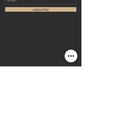
subscribe
Home
Sell your watch
Collections
Pre-owned watches
Brand new watches
​Watch repair
Watch blogger
Contact
Return policy