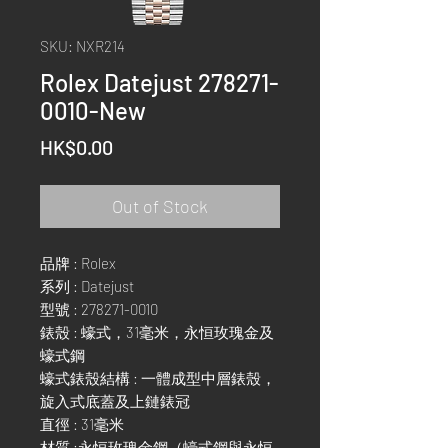
SKU: NXR214
Rolex Datejust 278271-
0010-New
Price
HK$0.00
Out of Stock
品牌 : Rolex
系列 : Datejust
型號 : 278271-0010
錶殼 : 蠔式，31毫米，永恒玫瑰金及
蠔式鋼
蠔式錶殼結構 : 一體成型中層錶殼，
旋入式底蓋及上鏈錶冠
直徑 : 31毫米
材質 :永恒玫瑰金鋼（蠔式鋼與永恒