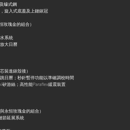
金及蠔式鋼
殼，旋入式底蓋及上鏈錶冠
永恒玫瑰金的組合）
防水系統
鏡放大日曆
機芯裝進錶殼後）
調瞬跳日曆；秒針暫停功能以準確調校時間
xi矽游絲；高性能Paraflex緩震裝置
鋼與永恒玫瑰金的組合）
調鏈節延展系統