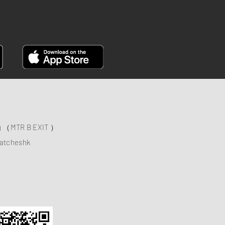
ng （MTR B EXIT ）
atcheshk