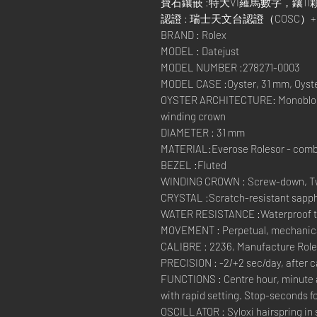
寶石鑲嵌 :特大VI羅馬數字，鑲11
認證 : 瑞士天文台認證（COSC
BRAND : Rolex
MODEL : Datejust
MODEL NUMBER :278271-0003
MODEL CASE :Oyster, 31 mm, Oyste
OYSTER ARCHITECTURE: Monobloc 
winding crown
DIAMETER : 31 mm
MATERIAL:Everose Rolesor - combi
BEZEL :Fluted
WINDING CROWN : Screw-down, Tw
CRYSTAL :Scratch-resistant sapphi
WATER RESISTANCE :Waterproof to 
MOVEMENT : Perpetual, mechanical
CALIBRE : 2236, Manufacture Rol
PRECISION : -2/+2 sec/day, after 
FUNCTIONS : Centre hour, minute 
with rapid setting. Stop-seconds fo
OSCILLATOR : Syloxi hairspring in 