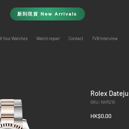
新到現貨 New Arrivals
ll Your Watches
Watch repair
Contact
TVB Interview
Rolex Datej
SKU: NXR210
Price
HK$0.00