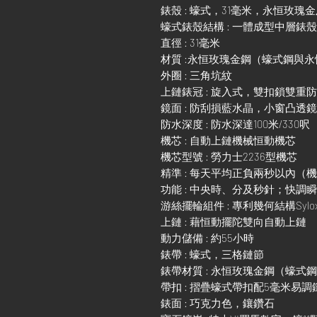
錶殼 : 蠔式，31毫米，永恒玫瑰
蠔式錶殼結構 : 一體成型中層錶
直徑 : 31毫米
材質 :永恒玫瑰金鋼（蠔式鋼與
外圈 : 三角坑紋
上鏈錶冠 : 旋入式，雙扣鎖雙重
鏡面 : 防刮損藍水晶，小窗凸透
防水深度 : 防水深達100米/330呎
機芯 : 自動上鏈機械恒動機芯
機芯型號 : 勞力士2236型機芯
精準 : 每天平均正負兩秒以內（
功能 : 中央時、分及秒針；快
游絲擺輪組件 : 專利幾何結構Sylo
上鏈 : 藉恒動擺陀雙向自動上鏈
動力儲備 : 約55小時
錶帶 : 蠔式，三格鏈節
錶帶材質 : 永恒玫瑰金鋼（蠔式
帶扣 : 摺疊蠔式帶扣配5毫米易
錶面 : 巧克力色，鑲鑽石