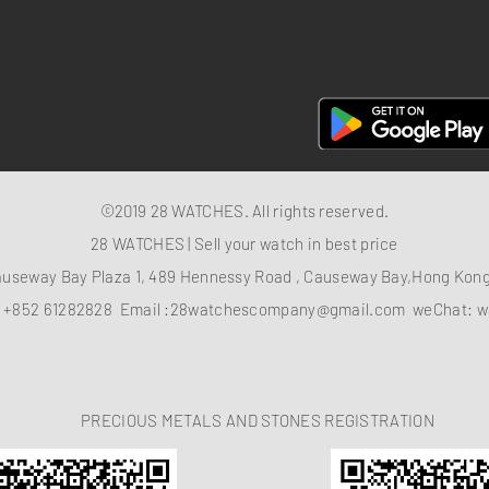
28 Watches App
©2019 28 WATCHES. All rights reserved.
28 WATCHES | Sell your watch in best price
auseway Bay Plaza 1, 489 Hennessy Road , Causeway Bay,Hong Ko
：
+852 61282828
Email :
28watchescompany@gmail.com
weChat: w
PRECIOUS METALS AND STONES REGISTRATION