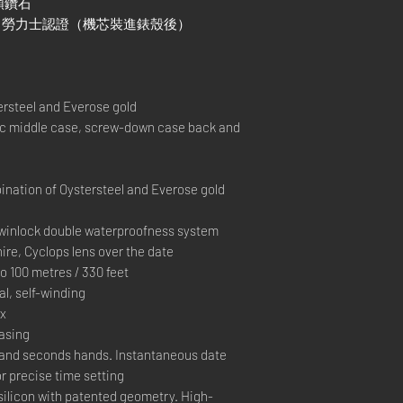
顆鑽石
）+ 勞力士認證（機芯裝進錶殼後）
rsteel and Everose gold
middle case, screw-down case back and
nation of Oystersteel and Everose gold
inlock double waterproofness system
re, Cyclops lens over the date
100 metres / 330 feet
, self-winding
ex
casing
and seconds hands. Instantaneous date
r precise time setting
silicon with patented geometry. High-