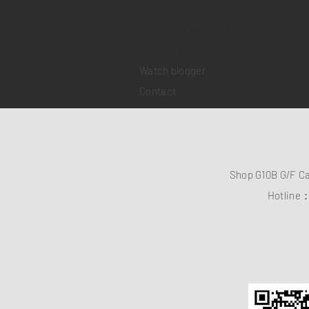
Pre-owned watches
Brand new watches
​Watch repair
Watch blogger
Contact
Shop G10B G/F C
Hotline