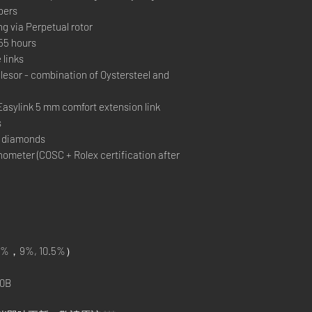
bers
ng via Perpetual rotor
55 hours
 links
sor - combination of Oystersteel and
Easylink 5 mm comfort extension link
s
1 diamonds
ometer (COSC + Rolex certification after
%，9%, 10.5%）
0B