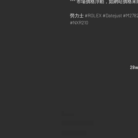
*** 市場價格浮動，如網站價格未
勞力士 #ROLEX #Datejust #M2
#NXR210
​28
Home
Sell your watch
Collections