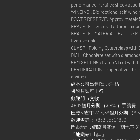
performance Paraflex shock absor
WINDING : Bidirectional self-windi
POWER RESERVE: Approximately 
BRACELET Oyster, flat three-piece
BRACELET MATERIAL :Everose Role
Everose gold
CLASP : Folding Oysterclasp with 
DIAL :Chocolate set with diamond
GEM SETTING : Large VI set with 1
CERTIFICATION : Superlative Chron
casing)
經本公司出售Rolex手錶,
保證原裝可上行
歡迎門市交收
AE 12個月分期 （3.8% ）手續費
匯豐&渣打12,24,36個月分期 （6.5
歡迎查詢 ：+852 9550 1899
門市地址: 銅鑼灣廣場一期地下 G1
「地鐵站B出口」