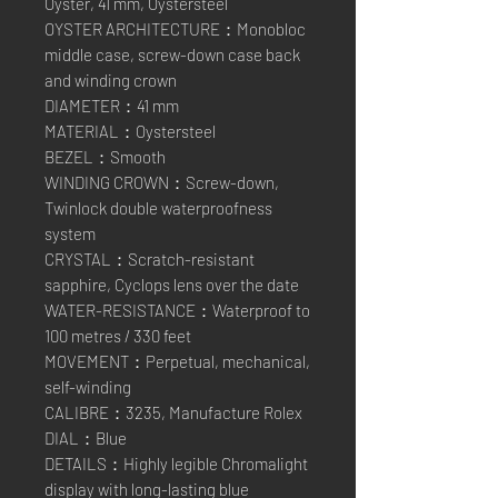
Oyster, 41 mm, Oystersteel
OYSTER ARCHITECTURE：Monobloc
middle case, screw-down case back
and winding crown
DIAMETER：41 mm
MATERIAL：Oystersteel
BEZEL：Smooth
WINDING CROWN：Screw-down,
Twinlock double waterproofness
system
CRYSTAL：Scratch-resistant
sapphire, Cyclops lens over the date
WATER-RESISTANCE：Waterproof to
100 metres / 330 feet
MOVEMENT：Perpetual, mechanical,
self-winding
CALIBRE：3235, Manufacture Rolex
DIAL：Blue
DETAILS：Highly legible Chromalight
display with long-lasting blue