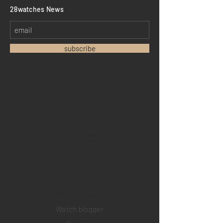
​28watches News
subscribe
Home
Sell your watch
Collections
Pre-owned watches
Brand new watches
​Watch repair
Watch blogger