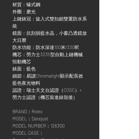
材質：蠔式鋼
外圈：磨光
上鏈錶冠：旋入式雙扣鎖雙重防水系
統
鏡面：抗刮損藍水晶，小窗凸透鏡放
大日曆
防水功能：防水深達100米/330呎
機芯：勞力士3235型自動上鏈機械
恒動機芯
錶面：藍色
細節：易讀Chromalight顯示配長效
藍色夜光物料
認證：瑞士天文台認證（COSC）+
勞力士認證（機芯裝進錶殼後）
BRAND：Rolex
MODEL：Datejust
MODEL NUMBER：126300
MODEL CASE：