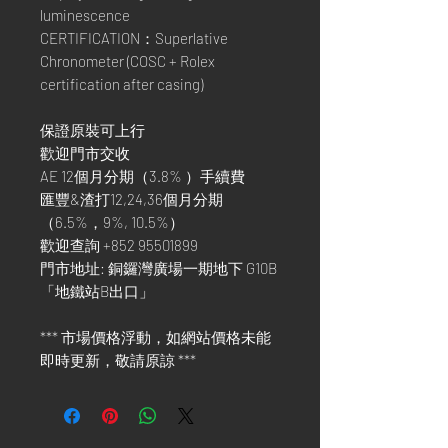
luminescence
CERTIFICATION：Superlative
Chronometer (COSC + Rolex
certification after casing)
保證原裝可上行
歡迎門市交收
AE 12個月分期（3.8% ）手續費
匯豐&渣打12,24,36個月分期
（6.5%，9%, 10.5%）
歡迎查詢 +852 95501899
門市地址: 銅鑼灣廣場一期地下 G10B
「地鐵站B出口」
*** 市場價格浮動，如網站價格未能
即時更新，敬請原諒 ***