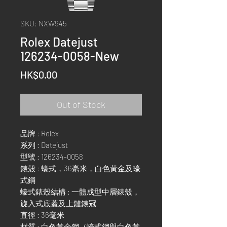
SKU: NXW945
Rolex Datejust
126234-0058-New
Price
HK$0.00
Out of Stock
品牌 : Rolex
系列 : Datejust
型號 : 126234-0058
錶殼 : 蠔式，36毫米，白色黃金及蠔
式鋼
蠔式錶殼結構 : 一體成型中層錶殼，
旋入式底蓋及上鏈錶冠
直徑 : 36毫米
材質 : 白色黃金鋼（蠔式鋼與白色黃