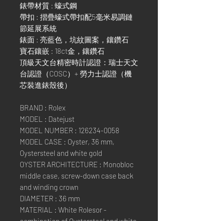
錶帶材質 : 蠔式鋼
帶扣 : 摺疊蠔式帶扣配5毫米易調鏈
節延展系統
錶面 : 亮藍色，坑紋圖案，鑲鑽石
寶石鑲嵌 : 18ct金，鑲鑽石
頂級天文台精密時計認證：瑞士天文
台認證（COSC）+ 勞力士認證（機
芯裝進錶殼後）
BRAND : Rolex
MODEL : Datejust
MODEL NUMBER : 126234-0058
MODEL CASE : Oyster, 36 mm,
Oystersteel and white gold
OYSTER ARCHITECTURE : Monobloc
middle case, screw-down case back
and winding crown
DIAMETER : 36 mm
MATERIAL : White Rolesor -