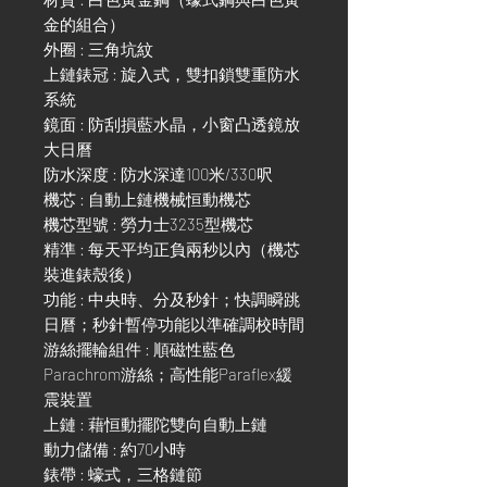
金的組合）
外圈 : 三角坑紋
上鏈錶冠 : 旋入式，雙扣鎖雙重防水
系統
鏡面 : 防刮損藍水晶，小窗凸透鏡放
大日曆
防水深度 : 防水深達100米/330呎
機芯 : 自動上鏈機械恒動機芯
機芯型號 : 勞力士3235型機芯
精準 : 每天平均正負兩秒以內（機芯
裝進錶殼後）
功能 : 中央時、分及秒針；快調瞬跳
日曆；秒針暫停功能以準確調校時間
游絲擺輪組件 : 順磁性藍色
Parachrom游絲；高性能Paraflex緩
震裝置
上鏈 : 藉恒動擺陀雙向自動上鏈
動力儲備 : 約70小時
錶帶 : 蠔式，三格鏈節