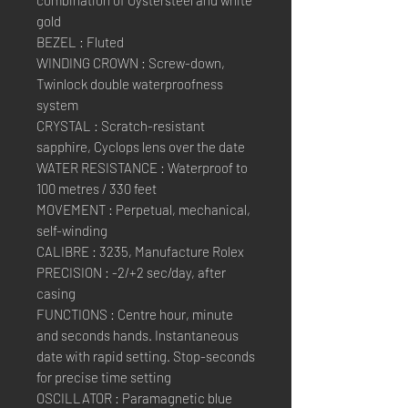
combination of Oystersteel and white
gold
BEZEL : Fluted
WINDING CROWN : Screw-down,
Twinlock double waterproofness
system
CRYSTAL : Scratch-resistant
sapphire, Cyclops lens over the date
WATER RESISTANCE : Waterproof to
100 metres / 330 feet
MOVEMENT : Perpetual, mechanical,
self-winding
CALIBRE : 3235, Manufacture Rolex
PRECISION : -2/+2 sec/day, after
casing
FUNCTIONS : Centre hour, minute
and seconds hands. Instantaneous
date with rapid setting. Stop-seconds
for precise time setting
OSCILLATOR : Paramagnetic blue