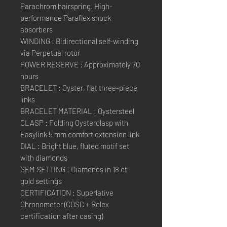
Parachrom hairspring. High-
performance Paraflex shock
absorbers
WINDING : Bidirectional self-winding
via Perpetual rotor
POWER RESERVE : Approximately 70
hours
BRACELET : Oyster, flat three-piece
links
BRACELET MATERIAL : Oystersteel
CLASP : Folding Oysterclasp with
Easylink 5 mm comfort extension link
DIAL : Bright blue, fluted motif set
with diamonds
GEM SETTING : Diamonds in 18 ct
gold settings
CERTIFICATION : Superlative
Chronometer (COSC + Rolex
certification after casing)