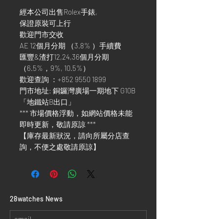
經本公司出售Rolex手錶,
保證原裝可上行
歡迎門市交收
AE 12個月分期 （3.8% ）手續費
匯豐&渣打12,24,36個月分期
（6.5%，9%, 10.5%）
歡迎查詢 ：+852 9550 1899
門市地址: 銅鑼灣廣場一期地下 G10B
「地鐵站B出口」
*** 市場價格浮動，如網站價格未能
即時更新，敬請原諒 ***
【庫存最新狀況，請向所屬分店查
詢，不便之處敬請原諒】
​28watches News