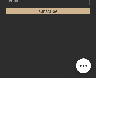
subscribe
Home
Sell your watch
Collections
Pre-owned watches
Brand new watches
​Watch repair
Watch blogger
Contact
Return policy