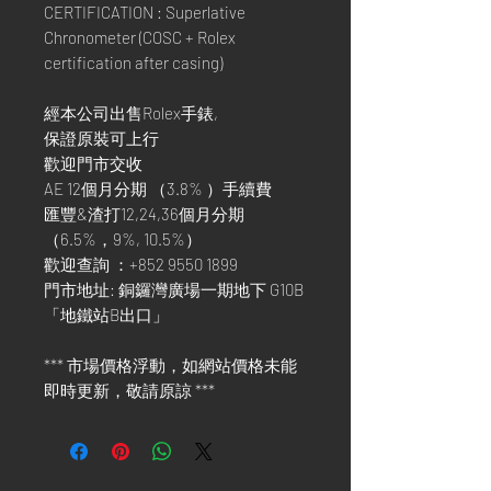
CERTIFICATION : Superlative
Chronometer (COSC + Rolex
certification after casing)
經本公司出售Rolex手錶,
保證原裝可上行
歡迎門市交收
AE 12個月分期 （3.8% ）手續費
匯豐&渣打12,24,36個月分期
（6.5%，9%, 10.5%）
歡迎查詢 ：+852 9550 1899
門市地址: 銅鑼灣廣場一期地下 G10B
「地鐵站B出口」
*** 市場價格浮動，如網站價格未能
即時更新，敬請原諒 ***