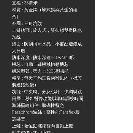
直徑 : 36毫米
材質 : 黃金鋼（蠔式鋼與黃金的組
合）
外圈 : 三角坑紋
上鏈錶冠 : 旋入式，雙扣鎖雙重防水
系統
鏡面 : 防刮損藍水晶，小窗凸透鏡放
大日曆
防水深度 : 防水深達100米/330呎
機芯 : 自動上鏈機械恒動機芯
機芯型號 : 勞力士3235型機芯
精準 : 每天平均正負兩秒以內（機芯
裝進錶殼後）
功能 : 中央時、分及秒針；快調瞬跳
日曆；秒針暫停功能以準確調校時間
游絲擺輪組件 : 順磁性藍色
Parachrom游絲；高性能Paraflex緩
震裝置
上鏈 : 藉恒動擺陀雙向自動上鏈
動力儲備 : 約70小時