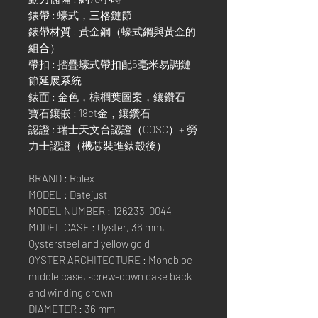
錶帶 : 蠔式，三格鏈節
錶帶材質 : 黃金鋼（蠔式鋼與黃金的
組合）
帶扣 : 摺疊蠔式帶扣配5毫米易調鏈
節延展系統
錶面 : 金色，棕櫚葉圖案，鑲鑽石
寶石鑲嵌 : 18ct金，鑲鑽石
認證 : 瑞士天文台認證（COSC）+ 勞
力士認證（機芯裝進錶殼後）
BRAND : Rolex
MODEL : Datejust
MODEL NUMBER : 126233-0044
MODEL CASE : Oyster, 36 mm,
Oystersteel and yellow gold
OYSTER ARCHITECTURE : Monobloc
middle case, screw-down case back
and winding crown
DIAMETER : 36 mm