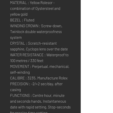
MATERIAL : Yellow Rolesor -
combination of Oystersteel and
yellow gold
BEZEL : Fluted
WINDING CROWN : Screw-down,
Twinlock double waterproofness
system
CRYSTAL : Scratch-resistant
sapphire, Cyclops lens over the date
WATER RESISTANCE : Waterproof to
100 metres / 330 feet
MOVEMENT : Perpetual, mechanical,
self-winding
CALIBRE : 3235, Manufacture Rolex
PRECISION : -2/+2 sec/day, after
casing
FUNCTIONS : Centre hour, minute
and seconds hands. Instantaneous
date with rapid setting. Stop-seconds
for precise time setting