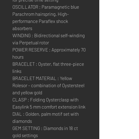
OSCILLATOR : Paramagnetic blue
Parachrom hairspring. High-
performance Paraflex shock
absorbers
WINDING : Bidirectional self-winding
via Perpetual rotor
POWER RESERVE : Approximately 70
hours
BRACELET : Oyster, flat three-piece
links
BRACELET MATERIAL : Yellow
Rolesor - combination of Oystersteel
and yellow gold
CLASP : Folding Oysterclasp with
Easylink 5 mm comfort extension link
DIAL : Golden, palm motif set with
diamonds
GEM SETTING : Diamonds in 18 ct
gold settings