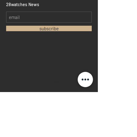
​28watches News
subscribe
Home
Sell your watch
Collections
Pre-owned watches
Brand new watches
​Watch repair
Watch blogger
Contact