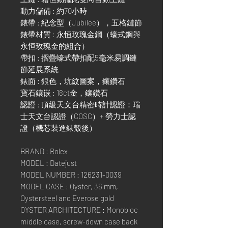
動力儲備 : 約70小時
錶帶 : 紀念型（Jubilee），五格鏈節
錶帶材質 : 永恒玫瑰金鋼（蠔式鋼與
永恒玫瑰金的組合）
帶扣 : 摺疊蠔式帶扣配5毫米易調鏈
節延展系統
錶面 : 銀色，坑紋圖案，鑲鑽石
寶石鑲嵌 : 18ct金，鑲鑽石
認證 : 頂級天文台精密時計認證：瑞
士天文台認證（COSC）+ 勞力士認
證（機芯裝進錶殼後）
BRAND : Rolex
MODEL : Datejust
MODEL NUMBER : 126231-0039
MODEL CASE : Oyster, 36 mm,
Oystersteel and Everose gold
OYSTER ARCHITECTURE : Monobloc
middle case, screw-down case back