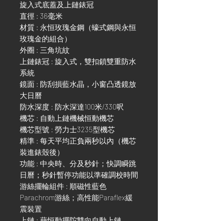
旋入式底蓋及上鏈錶冠
直徑 : 36毫米
材質 : 永恒玫瑰金鋼（蠔式鋼與永恒
玫瑰金的組合）
外圈 : 三角坑紋
上鏈錶冠 : 旋入式，雙扣鎖雙重防水
系統
鏡面 : 防刮損藍水晶，小窗凸透鏡放
大日曆
防水深度 : 防水深達100米/330呎
機芯 : 自動上鏈機械恒動機芯
機芯型號 : 勞力士3235型機芯
精準 : 每天平均正負兩秒以內（機芯
裝進錶殼後）
功能 : 中央時、分及秒針；快調瞬跳
日曆；秒針暫停功能以準確調校時間
游絲擺輪組件 : 順磁性藍色
Parachrom游絲；高性能Paraflex緩
震裝置
上鏈 : 藉恒動擺陀雙向自動上鏈