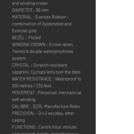
and winding crown
DIAMETER : 36 mm
MATERIAL : Everose Rolesor -
combination of Oystersteel and
Everose gold
BEZEL : Fluted
WINDING CROWN : Screw-down,
Twinlock double waterproofness
system
CRYSTAL : Scratch-resistant
sapphire, Cyclops lens over the date
WATER RESISTANCE : Waterproof to
100 metres / 330 feet
MOVEMENT : Perpetual, mechanical,
self-winding
CALIBRE : 3235, Manufacture Rolex
PRECISION : -2/+2 sec/day, after
casing
FUNCTIONS : Centre hour, minute
and seconds hands. Instantaneous