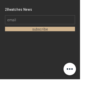
​28watches News
subscribe
Home
Sell your watch
Collections
Pre-owned watches
Brand new watches
​Watch repair
Watch blogger