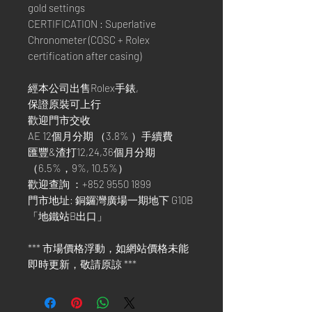
gold settings
CERTIFICATION : Superlative
Chronometer (COSC + Rolex
certification after casing)
經本公司出售Rolex手錶,
保證原裝可上行
歡迎門市交收
AE 12個月分期 （3.8% ）手續費
匯豐&渣打12,24,36個月分期
（6.5%，9%, 10.5%）
歡迎查詢 ：+852 9550 1899
門市地址: 銅鑼灣廣場一期地下 G10B
「地鐵站B出口」
*** 市場價格浮動，如網站價格未能
即時更新，敬請原諒 ***