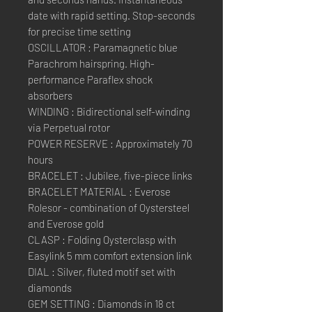
date with rapid setting. Stop-seconds
for precise time setting
OSCILLATOR : Paramagnetic blue
Parachrom hairspring. High-
performance Paraflex shock
absorbers
WINDING : Bidirectional self-winding
via Perpetual rotor
POWER RESERVE : Approximately 70
hours
BRACELET : Jubilee, five-piece links
BRACELET MATERIAL : Everose
Rolesor - combination of Oystersteel
and Everose gold
CLASP : Folding Oysterclasp with
Easylink 5 mm comfort extension link
DIAL : Silver, fluted motif set with
diamonds
GEM SETTING : Diamonds in 18 ct