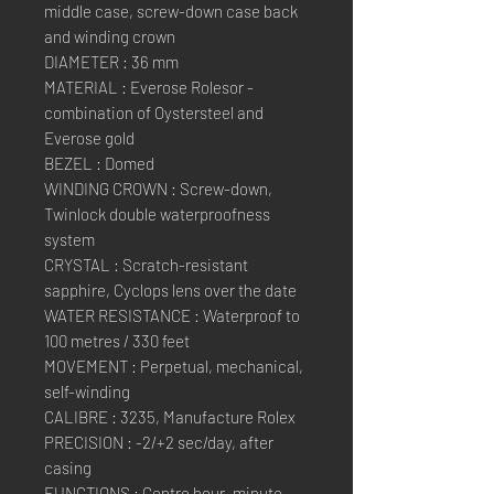
middle case, screw-down case back
and winding crown
DIAMETER : 36 mm
MATERIAL : Everose Rolesor -
combination of Oystersteel and
Everose gold
BEZEL : Domed
WINDING CROWN : Screw-down,
Twinlock double waterproofness
system
CRYSTAL : Scratch-resistant
sapphire, Cyclops lens over the date
WATER RESISTANCE : Waterproof to
100 metres / 330 feet
MOVEMENT : Perpetual, mechanical,
self-winding
CALIBRE : 3235, Manufacture Rolex
PRECISION : -2/+2 sec/day, after
casing
FUNCTIONS : Centre hour, minute