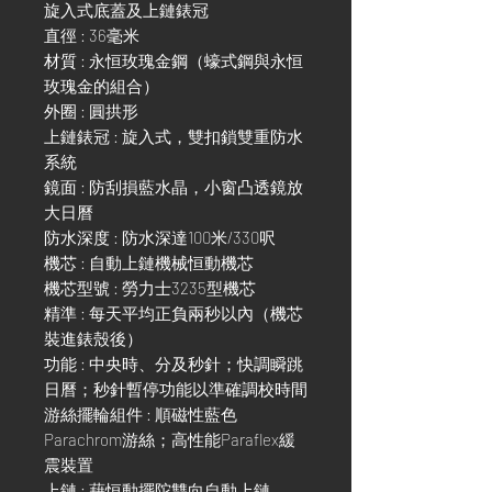
旋入式底蓋及上鏈錶冠
直徑 : 36毫米
材質 : 永恒玫瑰金鋼（蠔式鋼與永恒
玫瑰金的組合）
外圈 : 圓拱形
上鏈錶冠 : 旋入式，雙扣鎖雙重防水
系統
鏡面 : 防刮損藍水晶，小窗凸透鏡放
大日曆
防水深度 : 防水深達100米/330呎
機芯 : 自動上鏈機械恒動機芯
機芯型號 : 勞力士3235型機芯
精準 : 每天平均正負兩秒以內（機芯
裝進錶殼後）
功能 : 中央時、分及秒針；快調瞬跳
日曆；秒針暫停功能以準確調校時間
游絲擺輪組件 : 順磁性藍色
Parachrom游絲；高性能Paraflex緩
震裝置
上鏈 : 藉恒動擺陀雙向自動上鏈