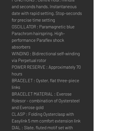
and seconds hands. Instantaneous
date with rapid setting. Stop-seconds
for precise time setting
OSCILLATOR : Paramagnetic blue
Parachrom hairspring. High-
performance Paraflex shock
absorbers
WINDING : Bidirectional self-winding
via Perpetual rotor
POWER RESERVE : Approximately 70
hours
BRACELET : Oyster, flat three-piece
links
BRACELET MATERIAL : Everose
Rolesor - combination of Oystersteel
and Everose gold
CLASP : Folding Oysterclasp with
Easylink 5 mm comfort extension link
DIAL : Slate, fluted motif set with