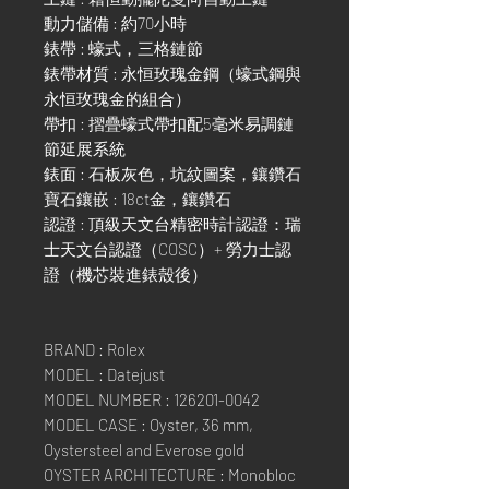
動力儲備 : 約70小時
錶帶 : 蠔式，三格鏈節
錶帶材質 : 永恒玫瑰金鋼（蠔式鋼與
永恒玫瑰金的組合）
帶扣 : 摺疊蠔式帶扣配5毫米易調鏈
節延展系統
錶面 : 石板灰色，坑紋圖案，鑲鑽石
寶石鑲嵌 : 18ct金，鑲鑽石
認證 : 頂級天文台精密時計認證：瑞
士天文台認證（COSC）+ 勞力士認
證（機芯裝進錶殼後）
BRAND : Rolex
MODEL : Datejust
MODEL NUMBER : 126201-0042
MODEL CASE : Oyster, 36 mm,
Oystersteel and Everose gold
OYSTER ARCHITECTURE : Monobloc