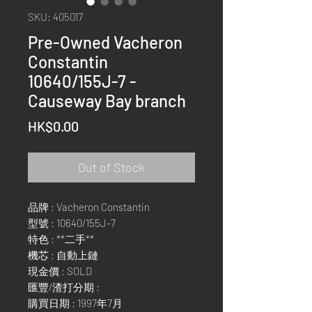
SKU: 405017
Pre-Owned Vacheron
Constantin
10640/155J-7 -
Causeway Bay branch
Price
HK$0.00
Out of Stock
品牌 : Vacheron Constantin
型號 : 10640/155J-7
特色 : **二手**
機芯 : 自動上鏈
現金價 : SOLD
匯豐/渣打分期 :
購買日期 : 1997年7月