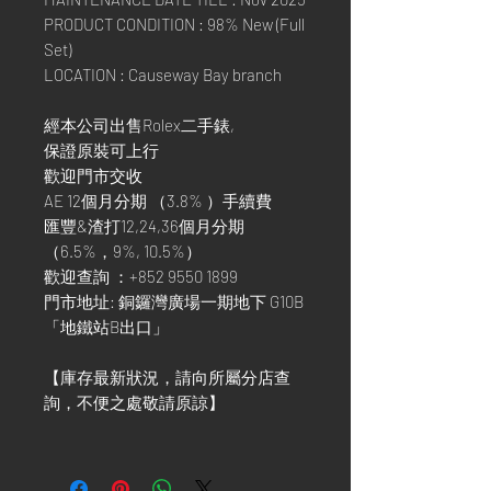
PRODUCT CONDITION : 98% New (Full
Set)
LOCATION : Causeway Bay branch
經本公司出售Rolex二手錶,
保證原裝可上行
歡迎門市交收
AE 12個月分期 （3.8% ）手續費
匯豐&渣打12,24,36個月分期
（6.5%，9%, 10.5%）
歡迎查詢 ：+852 9550 1899
門市地址: 銅鑼灣廣場一期地下 G10B
「地鐵站B出口」
【庫存最新狀況，請向所屬分店查
詢，不便之處敬請原諒】