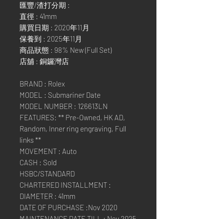
匯豐/渣打分期 :
直徑 : 41mm
購買日期 : 2020年11月
保養到 : 2025年11月
商品狀態 : 98% New (Full Set)
店舖 : 銅鑼灣店
BRAND : Rolex
MODEL : Submariner Date
MODEL NUMBER : 126613LN
FEATURES: ** Pre-Owned, HK AD,
Random, Inner ring engraving, Full
links **
MOVEMENT : Auto
CASH : Sold
HSBC/STANDARD
CHARTERED INSTALLMENT :
DIAMETER : 41mm
DATE OF PURCHASE :Nov 2020
MAINTENANCE DATE TILL : Nov 2025