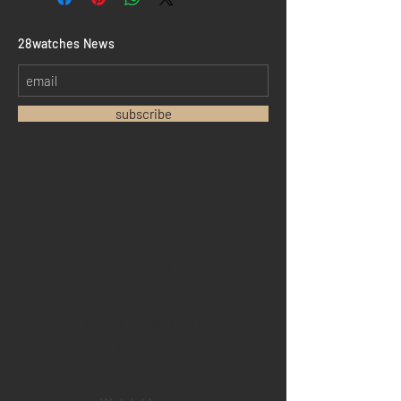
​28watches News
subscribe
Home
Sell your watch
Collections
Pre-owned watches
Brand new watches
​Watch repair