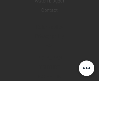
Watch blogger
Contact
Return policy
Privacy policy
FAQ
INSTAGRAM
YOUTUBE
FACEBOOK
28 Watches App
©2019 28 WATCHES. All rights reserved.