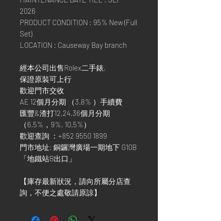
2026
PRODUCT CONDITION : 95% New (Full
Set)
LOCATION : Causeway Bay branch
經本公司出售Rolex二手錶,
保證原裝可上行
歡迎門市交收
AE 12個月分期 （3.8% ）手續費
匯豐&渣打12,24,36個月分期
（6.5%，9%, 10.5%）
歡迎查詢 ：+852 9550 1899
門市地址: 銅鑼灣廣場一期地下 G10B
「地鐵站B出口」
【庫存最新狀況，請向所屬分店查
詢，不便之處敬請原諒】