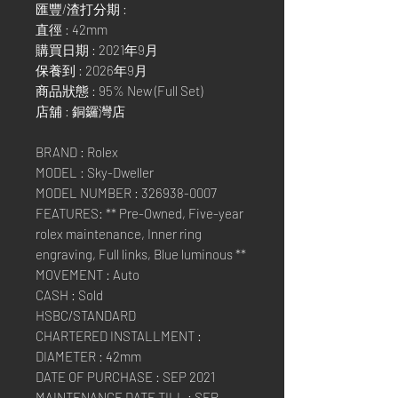
匯豐/渣打分期 :
直徑 : 42mm
購買日期 : 2021年9月
保養到 : 2026年9月
商品狀態 : 95% New (Full Set)
店舖 : 銅鑼灣店
BRAND : Rolex
MODEL : Sky-Dweller
MODEL NUMBER : 326938-0007
FEATURES: ** Pre-Owned, Five-year
rolex maintenance, Inner ring
engraving, Full links, Blue luminous **
MOVEMENT : Auto
CASH : Sold
HSBC/STANDARD
CHARTERED INSTALLMENT :
DIAMETER : 42mm
DATE OF PURCHASE : SEP 2021
MAINTENANCE DATE TILL : SEP