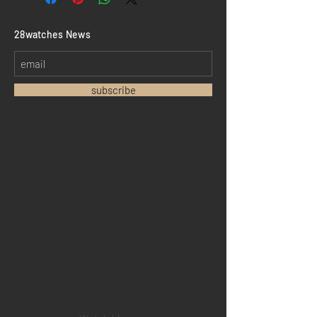
​28watches News
subscribe
Home
Sell your watch
Collections
Pre-owned watches
Brand new watches
​Watch repair