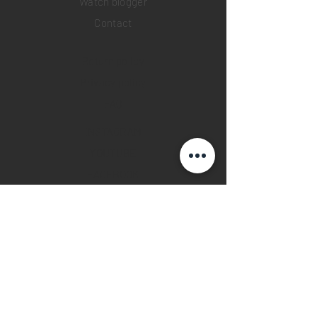
Watch blogger
Contact
Return policy
Privacy policy
FAQ
INSTAGRAM
YOUTUBE
FACEBOOK
28 Watches App
©2019 28 WATCHES. All rights reserved.