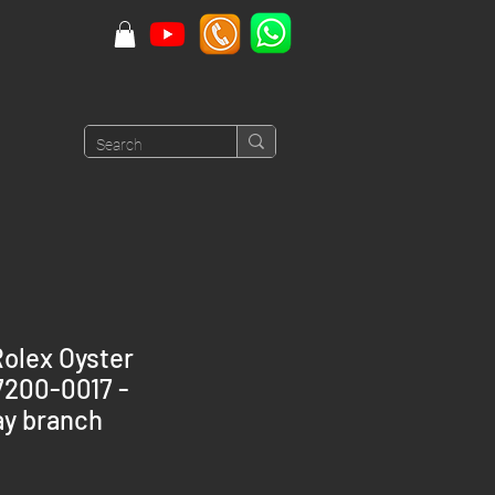
olex Oyster
7200-0017 -
y branch