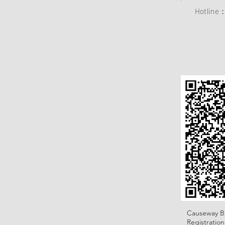
Hotline
Causeway B
Registratio