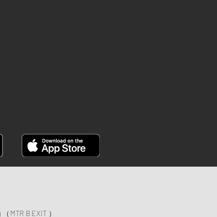
INSTAGRAM
YOUTUBE
FACEBOOK
ng （MTR B EXIT ）