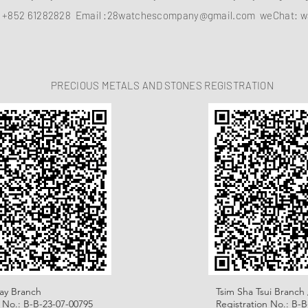
：
+852 61282828
Email :
28watchescompany@gmail.com
weChat: w
PRECIOUS METALS AND STONES REGISTRATION
ay Branch
Tsim Sha Tsui Branch 
n No.: B-B-23-07-00795
Registration No.: B-