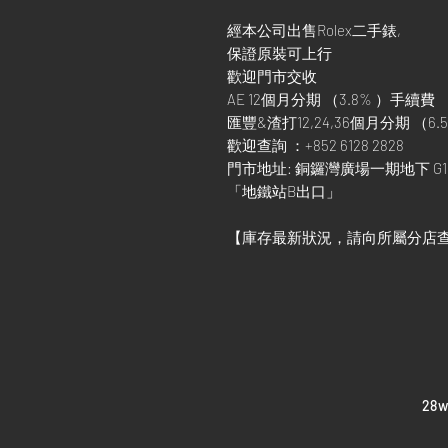
經本公司出售Rolex二手錶,
保證原裝可上行
歡迎門市交收
AE 12個月分期 （3.8% ）手續費
匯豐&渣打12,24,36個月分期 （6.5
歡迎查詢 ：+852 6128 2828
門市地址: 銅鑼灣廣場一期地下 G1
「地鐵站B出口」
【庫存最新狀況，請向所屬分店
​28