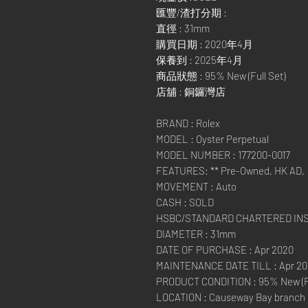
匯豐/渣打分期 :
直徑 : 31mm
購買日期 : 2020年4月
保養到 : 2025年4月
商品狀態 : 95% New (Full Set)
店舖 : 銅鑼灣店
BRAND : Rolex
MODEL : Oyster Perpetual
MODEL NUMBER : 177200-0017
FEATURES: ** Pre-Owned, HK AD,
MOVEMENT : Auto
CASH : SOLD
HSBC/STANDARD CHARTERED IN
DIAMETER : 31mm
DATE OF PURCHASE : Apr 2020
MAINTENANCE DATE TILL : Apr 2
PRODUCT CONDITION : 95% New (Fu
LOCATION : Causeway Bay branch