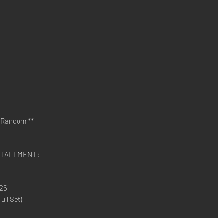
 Random **
STALLMENT :
025
ll Set)