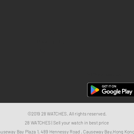
Return policy
Privacy policy
FAQ
28 Watches App
©2019 28 WATCHES. All rights reserved.
28 WATCHES | Sell your watch in best price
auseway Bay Plaza 1, 489 Hennessy Road , Causeway Bay,Hong Ko