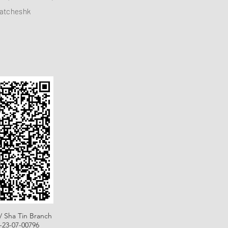
atcheshk
/ Sha Tin Branch
B-23-07-00796