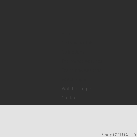
Home
Sell your watch
Collections
Pre-owned watches
Brand new watches
​Watch repair
Watch blogger
Contact
Shop G10B G/F C