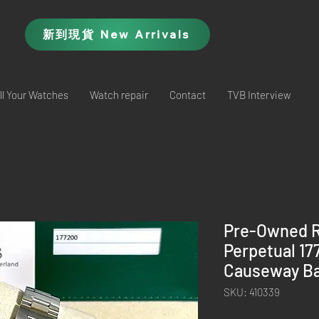
新到現貨 New Arrivals
ll Your Watches
Watch repair
Contact
TVB Interview
Pre-Owned R
Perpetual 17
Causeway Ba
SKU: 410339