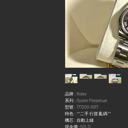
品牌 : Rolex
系列 : Oyster Perpetual
型號 : 177200-0017
特色 : **二手 行貨 亂碼**
機芯 : 自動上鏈
現金價 :SOLD