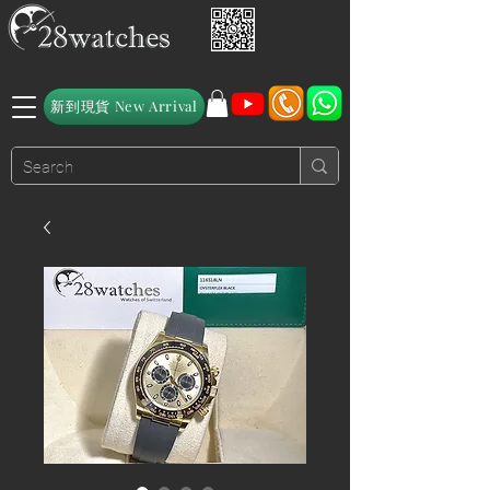
新到現貨 New Arrival