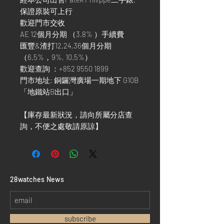
保證原裝可上行
歡迎門市交收
AE 12個月分期 （3.8% ）手續費
匯豐&渣打12,24,36個月分期
（6.5%，9%, 10.5%）
歡迎查詢 ：+852 9550 1899
門市地址: 銅鑼灣廣場一期地下 G10B
「地鐵站B出口」
【庫存最新狀況，請向所屬分店查
詢，不便之處敬請原諒】
​28watches News
subscribe