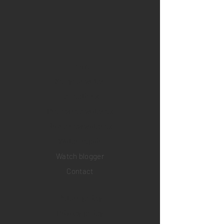
Home
Sell your watch
Collections
Pre-owned watches
Brand new watches
​Watch repair
Watch blogger
Contact
Return policy
Privacy policy