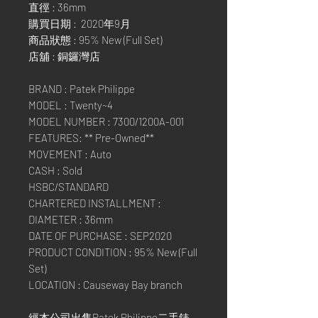
直徑 : 36mm
購買日期 : 2020年9月
商品狀態 : 95% New (Full Set)
店舖 : 銅鑼灣店
BRAND : Patek Philippe
MODEL : Twenty~4
MODEL NUMBER : 7300/1200A-001
FEATURES: ** Pre-Owned**
MOVEMENT : Auto
CASH : Sold
HSBC/STANDARD
CHARTERED INSTALLMENT :
DIAMETER : 36mm
DATE OF PURCHASE : SEP2020
PRODUCT CONDITION : 95% New (Full
Set)
LOCATION : Causeway Bay branch
經本公司出售Patek Philippe二手錶,