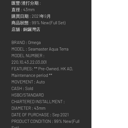
匯豐/渣打分期 :
直徑 : 43mm
購買日期 : 2021年9月
商品狀態 : 99% New (Full Set)
店舖 : 銅鑼灣店
BRAND : Omega
MODEL : Seamaster Aqua Terra
MODEL NUMBER :
220.10.43.22.03.001
FEATURES: ** Pre-Owned, HK AD,
Maintenance period **
MOVEMENT : Auto
CASH : Sold
HSBC/STANDARD
CHARTERED INSTALLMENT :
DIAMETER : 43mm
DATE OF PURCHASE : Sep 2021
PRODUCT CONDITION : 99% New (Full
Set)