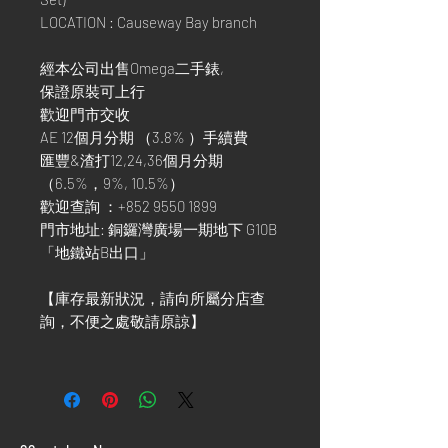
LOCATION : Causeway Bay branch
經本公司出售Omega二手錶,
保證原裝可上行
歡迎門市交收
AE 12個月分期 （3.8% ）手續費
匯豐&渣打12,24,36個月分期
（6.5%，9%, 10.5%）
歡迎查詢 ：+852 9550 1899
門市地址: 銅鑼灣廣場一期地下 G10B
「地鐵站B出口」
【庫存最新狀況，請向所屬分店查
詢，不便之處敬請原諒】