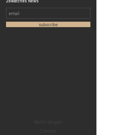
​28watches News
subscribe
Home
Sell your watch
Collections
Pre-owned watches
Brand new watches
​Watch repair
Watch blogger
Contact