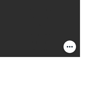
Return policy
Privacy policy
FAQ
INSTAGRAM
YOUTUBE
FACEBOOK
28 Watches App
©2019 28 WATCHES. All rights reserved.
28 WATCHES | Sell your watch in best
price