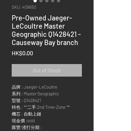
SKU: 409660
Pre-Owned Jaeger-
LeCoultre Master
Geographic Q1428421 -
Causeway Bay branch
Price
HK$0.00
Out of Stock
品牌 : Jaeger-LeCoultre
系列 : Master Geographic
型號 : Q1428421
特色 : **二手,2nd Time-Zone **
機芯 : 自動上鏈
現金價 :sold
匯豐/渣打分期 :