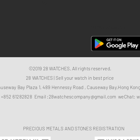
FAQ
28 Watches App
©2019 28 WATCHES. All rights reserved.
28 WATCHES | Sell your watch in best price
auseway Bay Plaza 1, 489 Hennessy Road , Causeway Bay,Hong Ko
：
+852 61282828
Email :
28watchescompany@gmail.com
weChat: w
PRECIOUS METALS AND STONES REGISTRATION