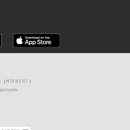
FACEBOOK
ng （MTR B EXIT ）
atcheshk