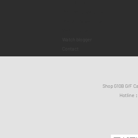
Collections
Pre-owned watches
Brand new watches
​Watch repair
Watch blogger
Contact
Shop G10B G/F C
Hotline