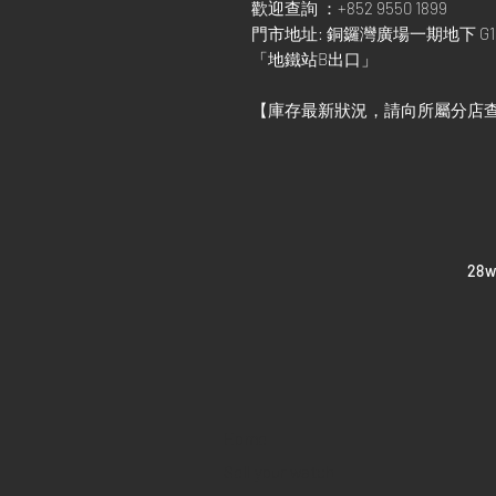
歡迎查詢 ：+852 9550 1899
門市地址: 銅鑼灣廣場一期地下 G1
「地鐵站B出口」
【庫存最新狀況，請向所屬分店
​28
Home
Sell your watch