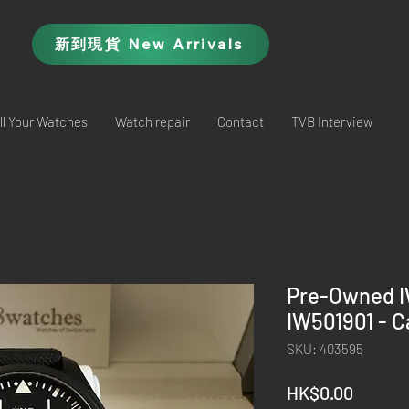
新到現貨 New Arrivals
ll Your Watches
Watch repair
Contact
TVB Interview
Pre-Owned IW
IW501901 - 
SKU: 403595
Price
HK$0.00