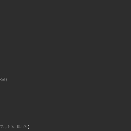
Set)
%，9%, 10.5%）