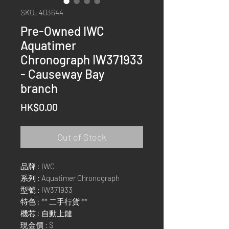
SKU: 403644
Pre-Owned IWC
Aquatimer
Chronograph IW371933
- Causeway Bay
branch
Price
HK$0.00
Out of Stock
品牌 : IWC
系列 : Aquatimer Chronograph
型號 : IW371933
特色 : ** 二手行貨 **
機芯 : 自動上鏈
現金價 : $